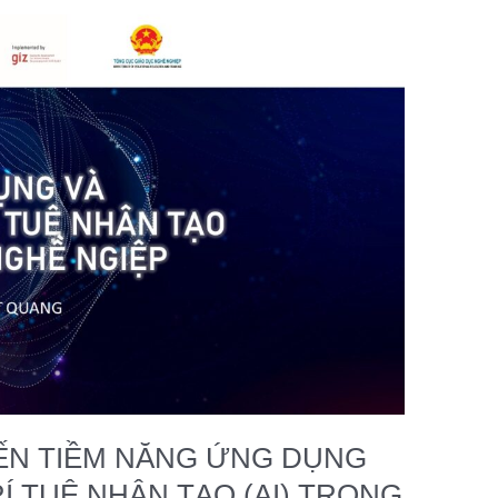
ẾN TIỀM NĂNG ỨNG DỤNG
Í TUỆ NHÂN TẠO (AI) TRONG