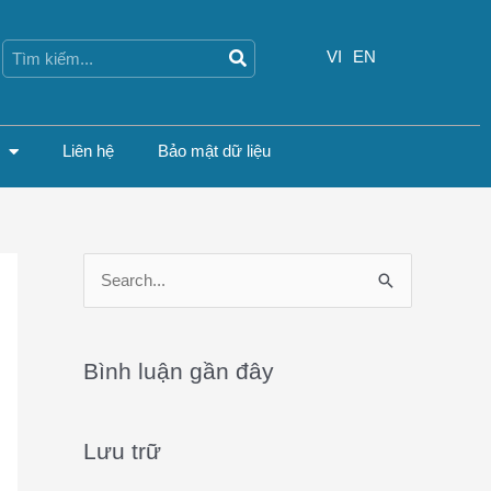
Search
Search
VI
EN
Liên hệ
Bảo mật dữ liệu
S
e
a
Bình luận gần đây
r
c
Lưu trữ
h
f