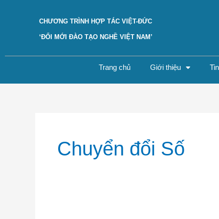
Skip
to
CHƯƠNG TRÌNH HỢP TÁC VIỆT-ĐỨC
content
‘ĐỔI MỚI ĐÀO TẠO NGHỀ VIỆT NAM’
Trang chủ
Giới thiệu
Ti
Post
pagination
Chuyển đổi Số