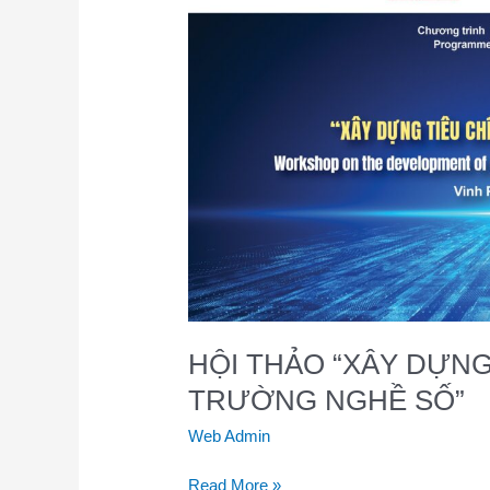
DỰNG
TIÊU
CHÍ,
TIÊU
CHUẨN
TRƯỜNG
NGHỀ
SỐ”
HỘI THẢO “XÂY DỰNG
TRƯỜNG NGHỀ SỐ”
Web Admin
Read More »