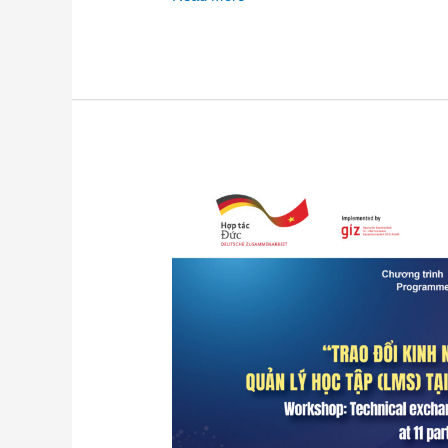
HỘI
THẢO
“TRAO
ĐỔI
KINH
NGHIỆM
PHÁT
TRIỂN/NÂNG
CẤP
HỆ
THỐNG