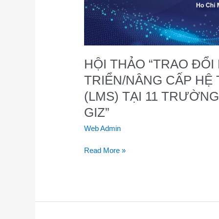
QUẢN
LÝ
HỌC
TẬP
(LMS)
HỘI THẢO “TRAO ĐỔI
TẠI
11
TRIỂN/NÂNG CẤP HỆ
TRƯỜNG
(LMS) TẠI 11 TRƯỜN
CAO
ĐẲNG
GIZ”
ĐỐI
Web Admin
TÁC
CỦA
Read More »
GIZ”