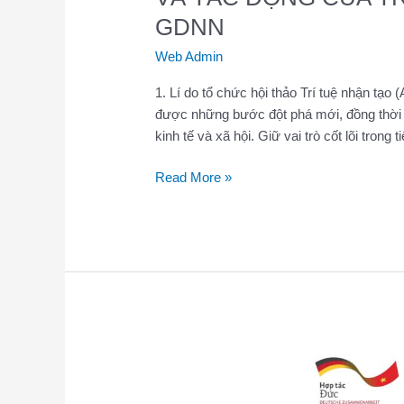
GDNN
GDNN
Web Admin
1. Lí do tổ chức hội thảo Trí tuệ nhận tạo (A
được những bước đột phá mới, đồng thời 
kinh tế và xã hội. Giữ vai trò cốt lõi trong 
Read More »
HỘI
THẢO
“XÂY