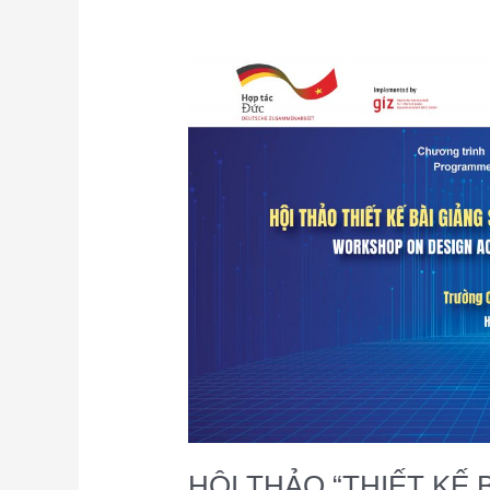
HỘI
THẢO
“THIẾT
KẾ
BÀI
GIẢNG
SỐ
THEO
ĐỊNH
HƯỚNG
NĂNG
LỰC
THỰC
HIỆN”
HỘI THẢO “THIẾT KẾ 