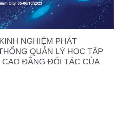
 KINH NGHIỆM PHÁT
 THỐNG QUẢN LÝ HỌC TẬP
G CAO ĐẲNG ĐỐI TÁC CỦA