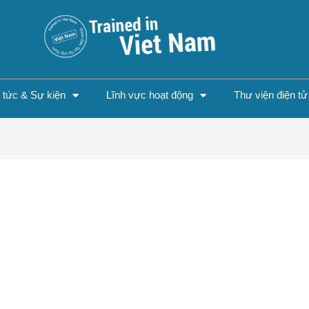
n tức & Sự kiện
Lĩnh vực hoạt động
Thư viện điện tử