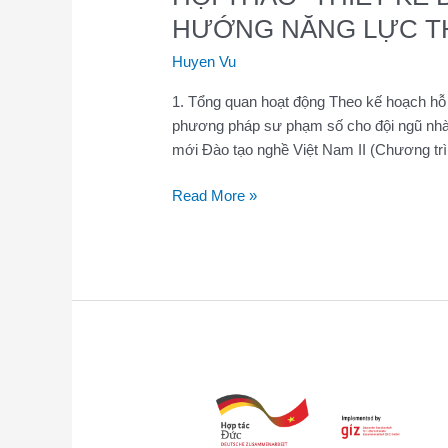
HƯỚNG NĂNG LỰC T
Huyen Vu
1. Tổng quan hoạt động Theo kế hoạch hỗ 
phương pháp sư phạm số cho đội ngũ nhà g
mới Đào tạo nghề Việt Nam II (Chương trì
Read More »
Hội
thảo
“Giới