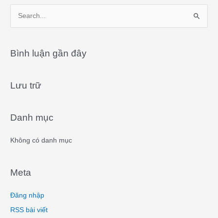
S
e
a
Bình luận gần đây
r
c
Lưu trữ
h
f
o
Danh mục
r
:
Không có danh mục
Meta
Đăng nhập
RSS bài viết