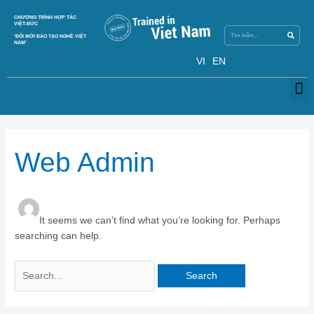
Skip
Search
CHƯƠNG TRÌNH HỢP TÁC
Search
to
VIỆT-ĐỨC
content
‘ĐỔI MỚI ĐÀO TẠO NGHỀ VIỆT
NAM’
VI
EN
M
Search
for:
Web Admin
It seems we can’t find what you’re looking for. Perhaps
searching can help.