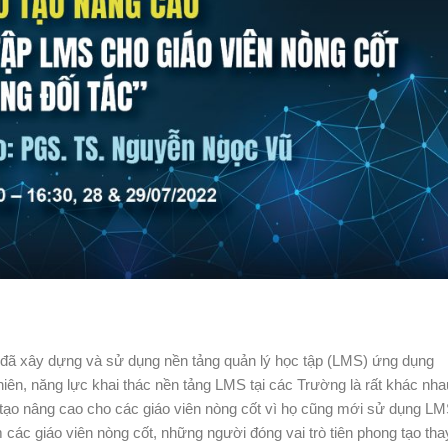
đã xây dựng và sử dụng nền tảng quản lý học tập (LMS) ứng dụng
iên, năng lực khai thác nền tảng LMS tại các Trường là rất khác nha
ạo nâng cao cho các giáo viên nòng cốt vì họ cũng mới sử dụng LM
c giáo viên nòng cốt, những người đóng vai trò tiên phong tạo tha