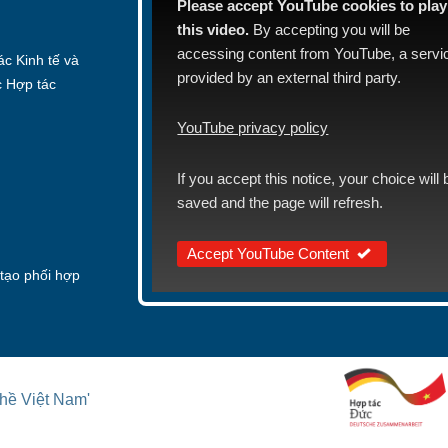
Please accept YouTube cookies to play
this video.
By accepting you will be
accessing content from YouTube, a servi
c Kinh tế và
provided by an external third party.
c Hợp tác
YouTube privacy policy
If you accept this notice, your choice will 
saved and the page will refresh.
Accept YouTube Content
tạo phối hợp
hề Việt Nam'