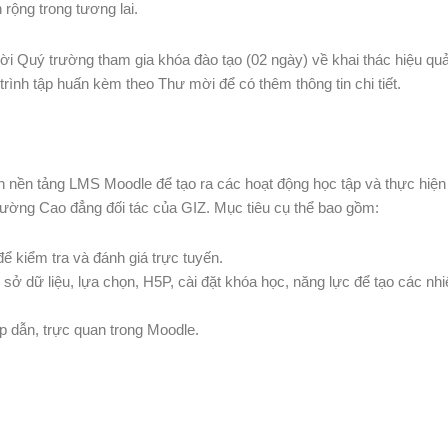
 rộng trong tương lai.
ời Quý trường tham gia khóa đào tạo (02 ngày) về khai thác hiệu qu
rình tập huấn kèm theo Thư mời để có thêm thông tin chi tiết.
 nền tảng LMS Moodle để tạo ra các hoạt động học tập và thực hiện
rường Cao đẳng đối tác của GIZ. Mục tiêu cụ thể bao gồm:
ể kiểm tra và đánh giá trực tuyến.
 dữ liệu, lựa chọn, H5P, cài đặt khóa học, năng lực để tạo các nh
p dẫn, trực quan trong Moodle.