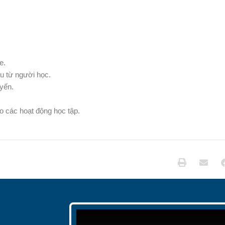
e.
ệu từ người học.
uyến.
ho các hoạt động học tập.