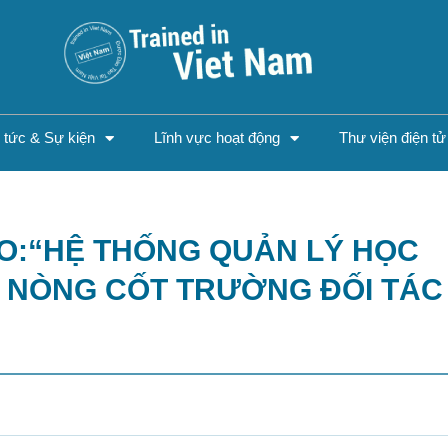
n tức & Sự kiện
Lĩnh vực hoạt động
Thư viện điện tử
O:“HỆ THỐNG QUẢN LÝ HỌC
ÊN NÒNG CỐT TRƯỜNG ĐỐI TÁC