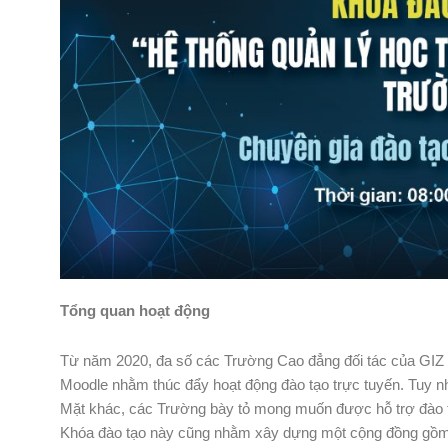
Tổng quan hoạt động
Từ năm 2020, đa số các Trường Cao đẳng đối tác của GIZ 
Moodle nhằm thúc đẩy hoạt động đào tạo trực tuyến. Tuy nh
Mặt khác, các Trường bày tỏ mong muốn được hỗ trợ đào t
Khóa đào tạo này cũng nhằm xây dựng một cộng đồng gồm cá