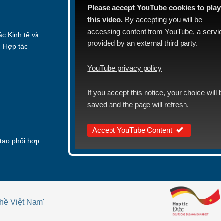
Please accept YouTube cookies to play
this video.
By accepting you will be
accessing content from YouTube, a servi
c Kinh tế và
provided by an external third party.
c Hợp tác
YouTube privacy policy
If you accept this notice, your choice will 
saved and the page will refresh.
Accept YouTube Content
tạo phối hợp
hề Việt Nam'