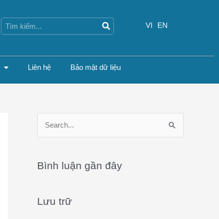
Search
Search
VI
EN
Liên hệ
Bảo mật dữ liệu
S
e
a
Bình luận gần đây
r
c
Lưu trữ
h
f