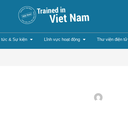
n tức & Sự kiện
Lĩnh vực hoạt động
Thư viện điện tử