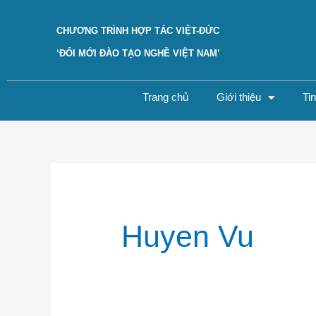
Skip
to
CHƯƠNG TRÌNH HỢP TÁC VIỆT-ĐỨC
content
‘ĐỔI MỚI ĐÀO TẠO NGHỀ VIỆT NAM’
Trang chủ
Giới thiệu
Ti
Search
for:
Huyen Vu