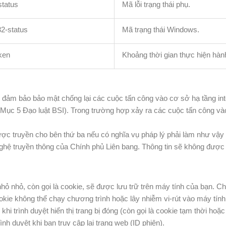
status
Mã lỗi trạng thái phụ.
2-status
Mã trạng thái Windows.
ken
Khoảng thời gian thực hiện hành
 để đảm bảo bảo mật chống lại các cuộc tấn công vào cơ sở hạ tầng i
 Mục 5 Đạo luật BSI). Trong trường hợp xảy ra các cuộc tấn công vào
ược truyền cho bên thứ ba nếu có nghĩa vụ pháp lý phải làm như vậy ho
hệ truyền thông của Chính phủ Liên bang. Thông tin sẽ không được t
 nhỏ nhỏ, còn gọi là cookie, sẽ được lưu trữ trên máy tính của bạn.
okie không thể chạy chương trình hoặc lây nhiễm vi-rút vào máy tính
 trình duyệt hiển thị trang bị đóng (còn gọi là cookie tạm thời hoặc
nh duyệt khi bạn truy cập lại trang web (ID phiên).