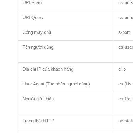
URI Stem
cs-uri-
URI Query
cs-uri-
Cổng máy chủ
s-port
Tên người dùng
cs-use
Địa chỉ IP của khách hàng
c-ip
User Agent (Tác nhân người dùng)
cs (Use
Người giới thiệu
cs(Refe
Trạng thái HTTP
sc-stat