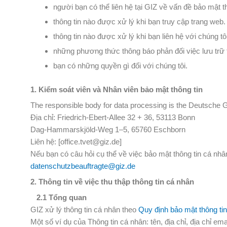
người bạn có thể liên hệ tại GIZ về vấn đề bảo mật t
thông tin nào được xử lý khi bạn truy cập trang web.
thông tin nào được xử lý khi bạn liên hệ với chúng 
những phương thức thông báo phản đối việc lưu trữ t
bạn có những quyền gì đối với chúng tôi.
1. Kiểm soát viên và Nhân viên bảo mật thông tin
The responsible body for data processing is the Deutsche 
Địa chỉ: Friedrich-Ebert-Allee 32 + 36, 53113 Bonn
Dag-Hammarskjöld-Weg 1–5, 65760 Eschborn
Liên hệ: [office.tvet@giz.de]
Nếu bạn có câu hỏi cụ thể về việc bảo mật thông tin cá nhân
datenschutzbeauftragte@giz.de
2. Thông tin về việc thu thập thông tin cá nhân
2.1 Tổng quan
GIZ xử lý thông tin cá nhân theo
Quy định bảo mật thông t
Một số ví dụ của Thông tin cá nhân: tên, địa chỉ, địa chỉ em