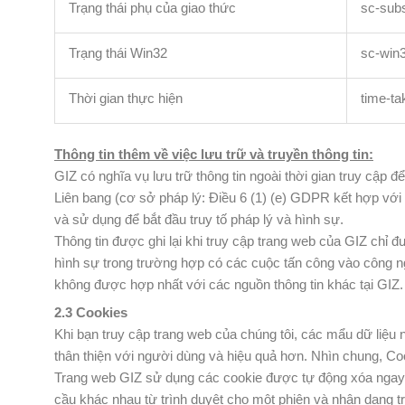
Trạng thái phụ của giao thức
sc-sub
Trạng thái Win32
sc-win3
Thời gian thực hiện
time-ta
Thông tin thêm về việc lưu trữ và truyền thông tin:
GIZ có nghĩa vụ lưu trữ thông tin ngoài thời gian truy cập
Liên bang (cơ sở pháp lý: Điều 6 (1) (e) GDPR kết hợp với
và sử dụng để bắt đầu truy tố pháp lý và hình sự.
Thông tin được ghi lại khi truy cập trang web của GIZ chỉ đ
hình sự trong trường hợp có các cuộc tấn công vào công ng
không được hợp nhất với các nguồn thông tin khác tại GIZ.
2.3 Cookies
Khi bạn truy cập trang web của chúng tôi, các mẩu dữ liệu
thân thiện với người dùng và hiệu quả hơn. Nhìn chung, Co
Trang web GIZ sử dụng các cookie được tự động xóa ngay khi
cầu khác nhau từ trình duyệt cho một phiên và nhận dạng trì