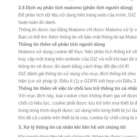
2.4 Dịch vụ phân tích matomo (phân tích người dùng)
Để phân tích dữ liệu sử dụng trên trang web của mình, GIZ
hoàn toàn ẩn danh.
Thông tin được tạo bằng Matomo chỉ được Matomo xử lý và
Bạn có thể tìm thêm thông tin về bảo mật thông tin tại Mat
Thông tin thêm về phân tích người dùng
Matomo sử dụng cookie để thực hiện phân tích thống kê về
truy cập một trang trên website của GIZ và mỗi khi bạn tải 
thông tin sẽ được ẩn danh bằng cách thay đổi địa chỉ IP.
GIZ đánh giá thông tin sử dụng cho mục đích thống kê như
hiện (cơ sở pháp lý: Điều 6 (1) e GDPR kết hợp với Điều 
Thông tin thêm về việc từ chối lưu trữ thông tin cá nhâ
Với mục đích này, loại cookie chọn không tham gia sẽ được 
chối có hiệu lực, cookie phải được lưu trữ trên mọi thiết bị
trong từng trình duyệt được sử dụng trên từng thiết bị (ví dụ
Khi tất cả cookie trên thiết bị bị xóa, cookie từ chối cũng bị
3. Xử lý thông tin cá nhân khi liên hệ với chúng tôi
Khi người dùng liên hệ với chúng tôi, thông tin được cung 