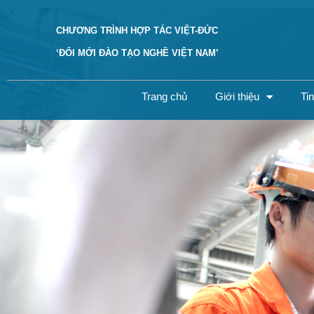
Skip
to
CHƯƠNG TRÌNH HỢP TÁC VIỆT-ĐỨC
content
‘ĐỔI MỚI ĐÀO TẠO NGHỀ VIỆT NAM’
Trang chủ
Giới thiệu
Ti