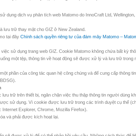
 sử dụng dịch vụ phân tích web Matomo do InnoCraft Ltd, Wellington
 lưu trữ thay mặt cho GIZ ở New Zealand.
omo tại đây
Chính sách quyền riêng tư của đám mây Matomo – Matom
 việc sử dụng trang web GIZ. Cookie Matomo không chứa bất kỳ thô
xuống một tệp, thông tin về hoạt động sẽ được xử lý và lưu trữ trong 
 một phần của công tác quan hệ công chúng và để cung cấp thông ti
3 BDSG).
n
lưu trữ trên thiết bị, ngăn chặn việc thu thập thông tin người dùng 
 được sử dụng. Vì cookie được lưu trữ trong các trình duyệt cụ thể (c
: Internet Explorer, Chrome, Mozilla Firefox).
 xóa và phải được kích hoạt lại.
cấp sẽ được xử lý để có thể phản hồi yêu cầu. Những cách thức để li