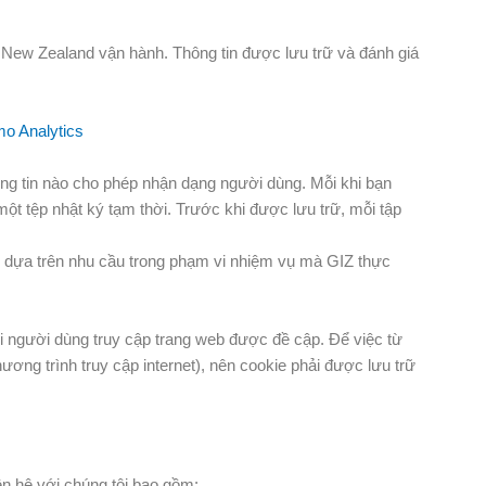
, New Zealand vận hành. Thông tin được lưu trữ và đánh giá
o Analytics
ng tin nào cho phép nhận dạng người dùng. Mỗi khi bạn
một tệp nhật ký tạm thời. Trước khi được lưu trữ, mỗi tập
n dựa trên nhu cầu trong phạm vi nhiệm vụ mà GIZ thực
khi người dùng truy cập trang web được đề cập. Để việc từ
hương trình truy cập internet), nên cookie phải được lưu trữ
ên hệ với chúng tôi bao gồm: