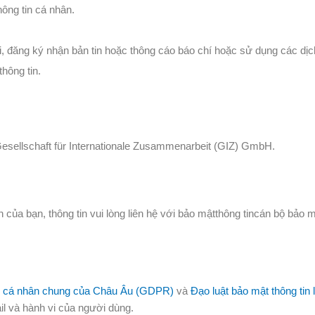
hông tin cá nhân.
tôi, đăng ký nhận bản tin hoặc thông cáo báo chí hoặc sử dụng các dị
hông tin.
Gesellschaft für Internationale Zusammenarbeit (GIZ) GmbH.
 của bạn, thông tin vui lòng liên hệ với bảo mậtthông tincán bộ bảo m
in cá nhân chung của Châu Âu (GDPR)
và
Đạo luật bảo mật thông tin
ail và hành vi của người dùng.