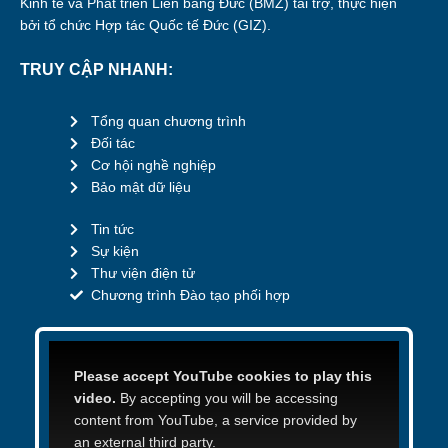
Kinh tế và Phát triển Liên bang Đức (BMZ) tài trợ, thực hiện
bởi tổ chức Hợp tác Quốc tế Đức (GIZ).
TRUY CẬP NHANH:
Tổng quan chương trình
Đối tác
Cơ hội nghề nghiệp
Bảo mật dữ liệu
Tin tức
Sự kiện
Thư viện điện tử
Chương trình Đào tạo phối hợp
Please accept YouTube cookies to play this
video.
By accepting you will be accessing
content from YouTube, a service provided by
an external third party.