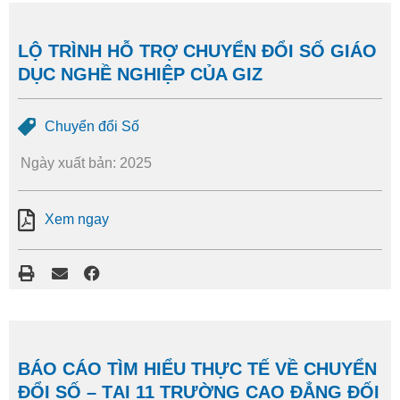
LỘ TRÌNH HỖ TRỢ CHUYỂN ĐỔI SỐ GIÁO
DỤC NGHỀ NGHIỆP CỦA GIZ
Chuyển đổi Số
Ngày xuất bản: 2025
Xem ngay
BÁO CÁO TÌM HIỂU THỰC TẾ VỀ CHUYỂN
ĐỔI SỐ – TẠI 11 TRƯỜNG CAO ĐẲNG ĐỐI