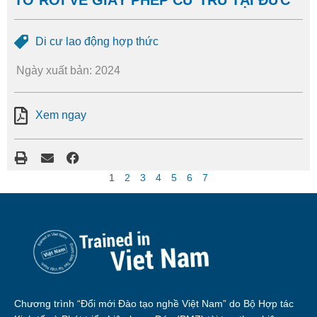
Di cư lao động hợp thức
Ngày xuất bản: 2024
Xem ngay
1
2
3
4
5
6
7
Chương trình “Đổi mới Đào tạo nghề Việt Nam” do Bộ Hợp tác