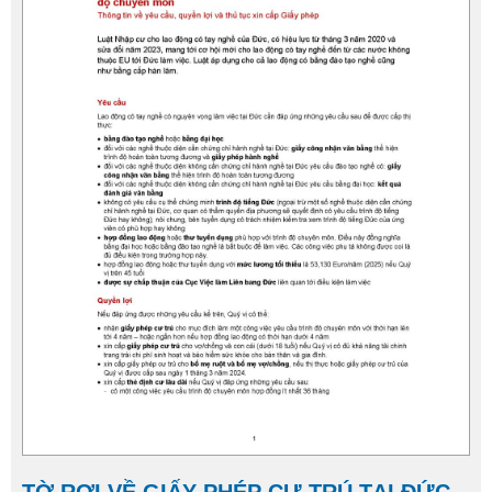
TỜ RƠI VỀ GIẤY PHÉP CƯ TRÚ TẠI ĐỨC