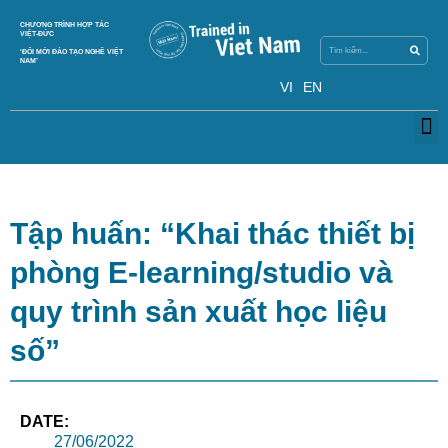
Skip
Search
CHƯƠNG TRÌNH HỢP TÁC
Search
to
VIỆT-ĐỨC
content
‘ĐỔI MỚI ĐÀO TẠO NGHỀ VIỆT
NAM’
VI
EN
M
Tập huấn: “Khai thác thiết bị
phòng E-learning/studio và
quy trình sản xuất học liệu
số”
DATE:
27/06/2022