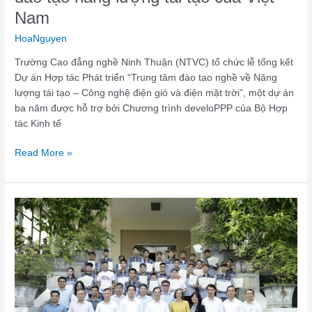
Nam
HoaNguyen
Trường Cao đẳng nghề Ninh Thuận (NTVC) tổ chức lễ tổng kết
Dự án Hợp tác Phát triển “Trung tâm đào tạo nghề về Năng
lượng tái tạo – Công nghệ điện gió và điện mặt trời”, một dự án
ba năm được hỗ trợ bởi Chương trình develoPPP của Bộ Hợp
tác Kinh tế
Read More »
Thành
công
đào
tạo
nghề
Cắt
gọt
kim