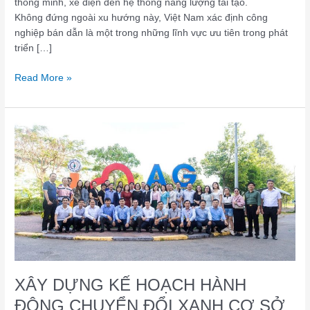
thông minh, xe điện đến hệ thống năng lượng tái tạo.
Không đứng ngoài xu hướng này, Việt Nam xác định công
nghiệp bán dẫn là một trong những lĩnh vực ưu tiên trong phát
triển […]
Read More »
XÂY
DỰNG
KẾ
HOẠCH
HÀNH
ĐỘNG
CHUYỂN
ĐỔI
XANH
CƠ
SỞ
XÂY DỰNG KẾ HOẠCH HÀNH
GDNN:
ĐỘNG CHUYỂN ĐỔI XANH CƠ SỞ