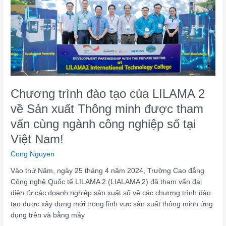
của
LILAMA
2
về
Sản
xuất
Thông
minh
được
Chương trình đào tạo của LILAMA 2
tham
về Sản xuất Thông minh được tham
vấn
vấn cùng ngành công nghiệp số tại
cùng
ngành
Việt Nam!
công
Cong Nguyen
nghiệp
số
Vào thứ Năm, ngày 25 tháng 4 năm 2024, Trường Cao đẳng
tại
Công nghệ Quốc tế LILAMA 2 (LIALAMA 2) đã tham vấn đại
Việt
diện từ các doanh nghiệp sản xuất số về các chương trình đào
Nam!
tạo được xây dựng mới trong lĩnh vực sản xuất thông minh ứng
dụng trên và bằng máy