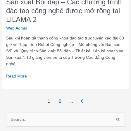
Sản xuất Bồi đắp – Các chương trình
công
đào tạo công nghệ được mở rộng tại
nghệ
LILAMA 2
được
mở
Web Admin
rộng
Sau khi hoàn tất thành công khóa đào tạo trực tuyến kéo dài 80
tại
giờ về “Lập trình Robot Công nghiệp – Mô phỏng với Bản sao
LILAMA
Số” và “Quy trình Sản xuất Bồi đắp – Thiết kế, Lập kế hoạch và
2
Sản xuất”, 13 giảng viên ưu tú của Trường Cao đẳng Công
nghệ
Read More »
1
2
…
6
S
e