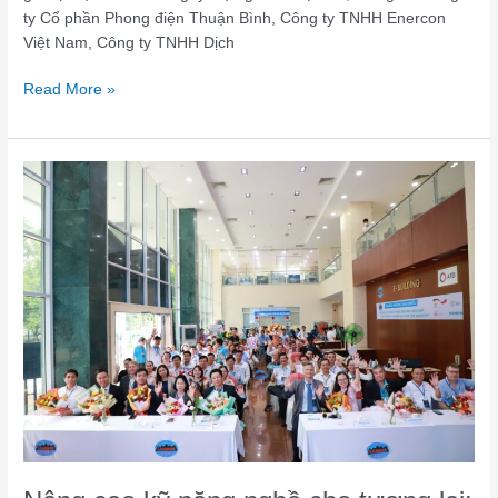
ty Cổ phần Phong điện Thuận Bình, Công ty TNHH Enercon
Việt Nam, Công ty TNHH Dịch
Read More »
Nâng
cao
kỹ
năng
nghề
cho
tương
lai:
Ngày
hội
mở
tại
LILAMA
2