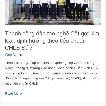
loại,
Next
→
định
hướng
theo
tiêu
chuẩn
Thành công đào tạo nghề Cắt gọt kim
CHLB
loại, định hướng theo tiêu chuẩn
Đức
CHLB Đức
Web Admin
Theo Thu Thuỷ, Tạp chí điện tử Nghề nghiệp và Cuộc sống
Ngày 6 tháng 8, trường Cao đẳng Công nghiệp Bắc Ninh (BCi)
long trọng tổ chức trao chứng nhận khóa đào tạo phối hợp và
đỗ kỳ thi tốt nghiệp ngành Cắt gọt kim loại ( CGKL), định hướng
theo tiêu chuẩn CHLB
Read More »