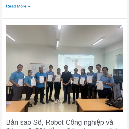
Read More »
Bản
sao
Số,
Robot
Công
nghiệp
và
Sản
xuất
Bồi
đắp
–
Các
chương
trình
Bản sao Số, Robot Công nghiệp và
đào
tạo