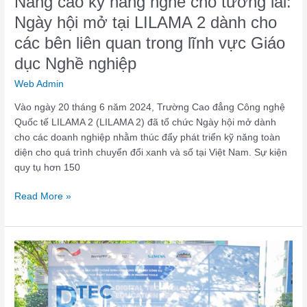
Nâng cao kỹ năng nghề cho tương lai:
dành
Ngày hội mở tại LILAMA 2 dành cho
cho
các bên liên quan trong lĩnh vực Giáo
các
bên
dục Nghề nghiệp
liên
Web Admin
quan
trong
Vào ngày 20 tháng 6 năm 2024, Trường Cao đẳng Công nghệ
lĩnh
Quốc tế LILAMA 2 (LILAMA 2) đã tổ chức Ngày hội mở dành
vực
cho các doanh nghiệp nhằm thúc đẩy phát triển kỹ năng toàn
Giáo
diện cho quá trình chuyển đổi xanh và số tại Việt Nam. Sự kiện
dục
quy tụ hơn 150
Nghề
nghiệp
Read More »
Chương
trình
đào
tạo