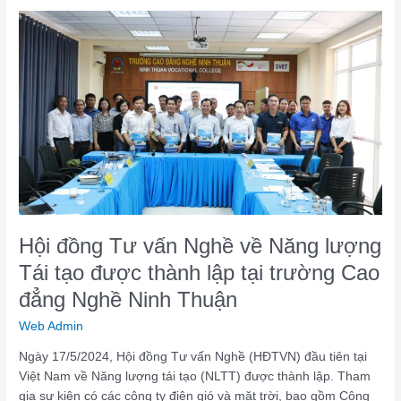
Hội
đồng
Tư
vấn
Nghề
về
Năng
lượng
Tái
tạo
được
thành
Hội đồng Tư vấn Nghề về Năng lượng
lập
Tái tạo được thành lập tại trường Cao
tại
trường
đẳng Nghề Ninh Thuận
Cao
Web Admin
đẳng
Nghề
Ngày 17/5/2024, Hội đồng Tư vấn Nghề (HĐTVN) đầu tiên tại
Ninh
Việt Nam về Năng lượng tái tạo (NLTT) được thành lập. Tham
Thuận
gia sự kiện có các công ty điện gió và mặt trời, bao gồm Công