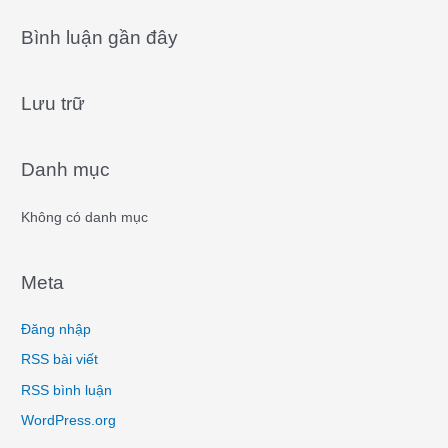
a
Bình luận gần đây
r
c
Lưu trữ
h
f
o
Danh mục
r
:
Không có danh mục
Meta
Đăng nhập
RSS bài viết
RSS bình luận
WordPress.org