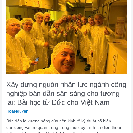
nhân
lực
ngành
công
nghiệp
bán
dẫn
sẵn
sàng
cho
tương
lai:
Xây dựng nguồn nhân lực ngành công
Bài
học
nghiệp bán dẫn sẵn sàng cho tương
từ
lai: Bài học từ Đức cho Việt Nam
Đức
cho
HoaNguyen
Việt
Bán dẫn là xương sống của nền kinh tế kỹ thuật số hiện
Nam
đại, đóng vai trò quan trọng trong mọi quy trình, từ điện thoại