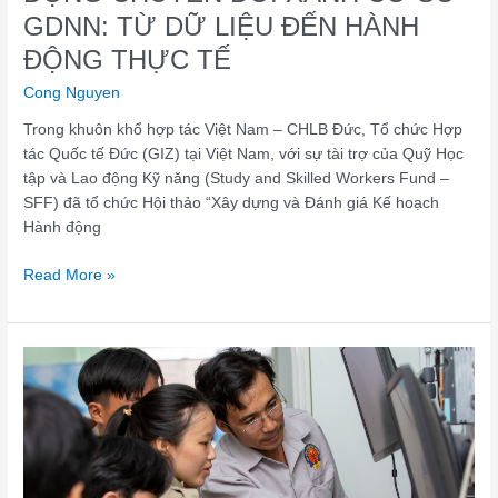
TỪ
GDNN: TỪ DỮ LIỆU ĐẾN HÀNH
DỮ
LIỆU
ĐỘNG THỰC TẾ
ĐẾN
Cong Nguyen
HÀNH
ĐỘNG
Trong khuôn khổ hợp tác Việt Nam – CHLB Đức, Tổ chức Hợp
THỰC
tác Quốc tế Đức (GIZ) tại Việt Nam, với sự tài trợ của Quỹ Học
TẾ
tập và Lao động Kỹ năng (Study and Skilled Workers Fund –
SFF) đã tổ chức Hội thảo “Xây dựng và Đánh giá Kế hoạch
Hành động
Read More »
Nghiên
cứu
chuyên
sâu
về
nhu