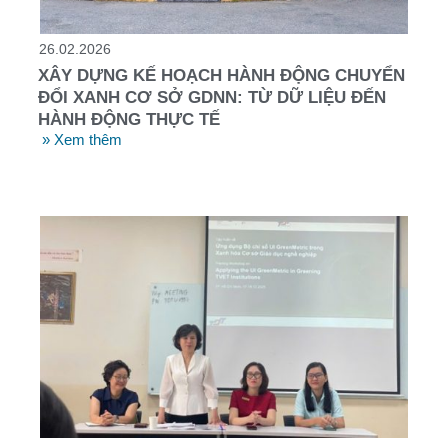
26.02.2026
XÂY DỰNG KẾ HOẠCH HÀNH ĐỘNG CHUYỂN
ĐỔI XANH CƠ SỞ GDNN: TỪ DỮ LIỆU ĐẾN
HÀNH ĐỘNG THỰC TẾ
» Xem thêm