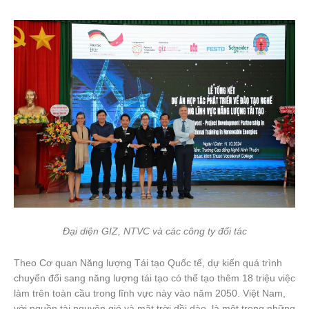
Đại diện GIZ, NTVC và các công ty đối tác
Theo Cơ quan Năng lượng Tái tạo Quốc tế, dự kiến quá trình
chuyển đổi sang năng lượng tái tạo có thể tạo thêm 18 triệu việc
làm trên toàn cầu trong lĩnh vực này vào năm 2050. Việt Nam,
với nguồn tài nguyên gió và mặt trời dồi dào, là một trong những