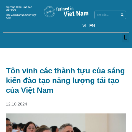
Skip
Search
CHƯƠNG TRÌNH HỢP TÁC
Search
to
VIỆT-ĐỨC
content
‘ĐỔI MỚI ĐÀO TẠO NGHỀ VIỆT
NAM’
VI
EN
M
Tôn vinh các thành tựu của sáng
kiến đào tạo năng lượng tái tạo
của Việt Nam
12.10.2024