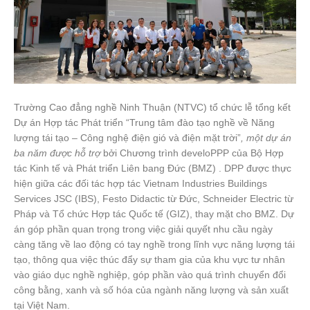
Trường Cao đẳng nghề Ninh Thuận (NTVC) tổ chức lễ tổng kết
Dự án Hợp tác Phát triển “Trung tâm đào tạo nghề về Năng
lượng tái tạo – Công nghệ điện gió và điện mặt trời”
, một dự án
ba năm được hỗ trợ
bởi Chương trình develoPPP của Bộ Hợp
tác Kinh tế và Phát triển Liên bang Đức (BMZ) . DPP được thực
hiện giữa các đối tác hợp tác Vietnam Industries Buildings
Services JSC (IBS), Festo Didactic từ Đức, Schneider Electric từ
Pháp và Tổ chức Hợp tác Quốc tế (GIZ), thay mặt cho BMZ. Dự
án góp phần quan trọng trong việc giải quyết nhu cầu ngày
càng tăng về lao động có tay nghề trong lĩnh vực năng lượng tái
tạo, thông qua việc thúc đẩy sự tham gia của khu vực tư nhân
vào giáo dục nghề nghiệp, góp phần vào quá trình chuyển đổi
công bằng, xanh và số hóa của ngành năng lượng và sản xuất
tại Việt Nam.