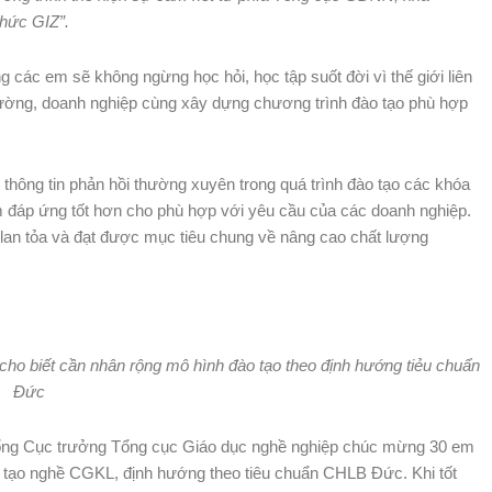
chức GIZ”.
các em sẽ không ngừng học hỏi, học tập suốt đời vì thế giới liên
rường, doanh nghiệp cùng xây dựng chương trình đào tạo phù hợp
ông tin phản hồi thường xuyên trong quá trình đào tạo các khóa
ằm đáp ứng tốt hơn cho phù hợp với yêu cầu của các doanh nghiệp.
an tỏa và đạt được mục tiêu chung về nâng cao chất lượng
 biết cần nhân rộng mô hình đào tạo theo định hướng tiẻu chuẩn
Đức
, Tổng Cục trưởng Tổng cục Giáo dục nghề nghiệp chúc mừng 30 em
o tạo nghề CGKL, định hướng theo tiêu chuẩn CHLB Đức. Khi tốt