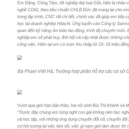
Em Đặng Công Tâm, tốt nghiệp đạt loại Giỏi, hiện là nhân
nghề CGKL theo tiêu chuẩn CHLB Đức đã mang lại cho em r
trong lập trình, CNC rất chi tiết, chính xác đã giúp em tiế
học tại doanh nghiệp Hitachi. Ứng tuyển vào Công ty Samsun
quan đến kỹ năng: An toàn lao động, trình độ chuyên môn. 
nghiệp em sẽ phát huy, lĩnh hội và cập nhật được những 
công việc. Hiện tại em có mức thu nhập từ 15- 16 triệu đồng
Bà Phạm Việt Hà, Trưởng hợp phần hỗ trợ các cơ sở G
Vượt qua giới hạn bản thân, hai nữ sinh Bùi Thị Khánh v
“
Trước đây chúng em từng nghĩ con gái không nên học nghề 
và học tập, với những ứng dụng chuyển đổi số, chuyển đổi 
cơ hội tương lai việc làm tốt, việc gì nam giới làm được thì