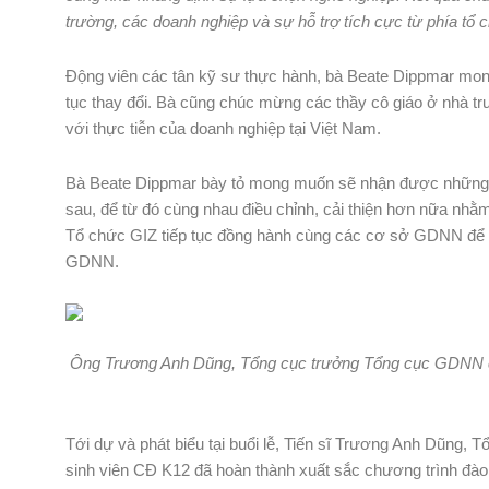
trường, các doanh nghiệp và sự hỗ trợ tích cực từ phía tổ 
Động viên các tân kỹ sư thực hành, bà Beate Dippmar mong 
tục thay đổi. Bà cũng chúc mừng các thầy cô giáo ở nhà t
với thực tiễn của doanh nghiệp tại Việt Nam.
Bà Beate Dippmar bày tỏ mong muốn sẽ nhận được những th
sau, để từ đó cùng nhau điều chỉnh, cải thiện hơn nữa nh
Tổ chức GIZ tiếp tục đồng hành cùng các cơ sở GDNN để l
GDNN.
Ông Trương Anh Dũng, Tổng cục trưởng Tổng cục GDNN cho
Tới dự và phát biểu tại buổi lễ, Tiến sĩ Trương Anh Dũng
sinh viên CĐ K12 đã hoàn thành xuất sắc chương trình đà