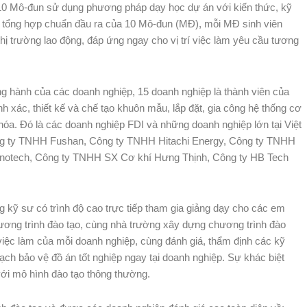
ó 10 Mô-đun sử dụng phương pháp dạy học dự án với kiến thức, kỹ
à tổng hợp chuẩn đầu ra của 10 Mô-đun (MĐ), mỗi MĐ sinh viên
hị trường lao động, đáp ứng ngay cho vị trí việc làm yêu cầu tương
ng hành của các doanh nghiệp, 15 doanh nghiệp là thành viên của
 xác, thiết kế và chế tạo khuôn mẫu, lắp đặt, gia công hệ thống cơ
 hóa. Đó là các doanh nghiệp FDI và những doanh nghiệp lớn tại Việt
 ty TNHH Fushan, Công ty TNHH Hitachi Energy, Công ty TNHH
otech, Công ty TNHH SX Cơ khí Hưng Thịnh, Công ty HB Tech
ng kỹ sư có trình độ cao trực tiếp tham gia giảng dạy cho các em
hương trình đào tạo, cùng nhà trường xây dựng chương trình đào
í việc làm của mỗi doanh nghiệp, cùng đánh giá, thẩm định các kỹ
ch bảo vệ đồ án tốt nghiệp ngay tại doanh nghiệp. Sự khác biệt
với mô hình đào tạo thông thường.