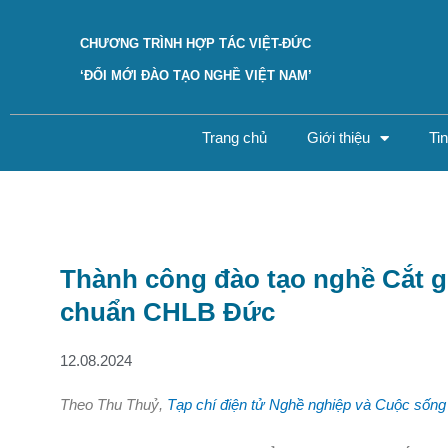
Skip
to
CHƯƠNG TRÌNH HỢP TÁC VIỆT-ĐỨC
content
‘ĐỔI MỚI ĐÀO TẠO NGHỀ VIỆT NAM’
Trang chủ
Giới thiệu
Ti
Thành công đào tạo nghề Cắt gọ
chuẩn CHLB Đức
12.08.2024
Theo Thu Thuỷ,
Tạp chí điện tử Nghề nghiệp và Cuộc sống