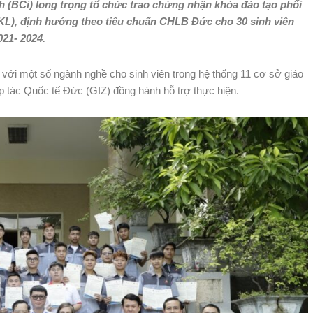
 (BCi) long trọng tổ chức trao chứng nhận khóa đào tạo phối
CGKL), định hướng theo tiêu chuẩn CHLB Đức cho 30 sinh viên
021- 2024.
 với một số ngành nghề cho sinh viên trong hệ thống 11 cơ sở giáo
p tác Quốc tế Đức (GIZ) đồng hành hỗ trợ thực hiện.