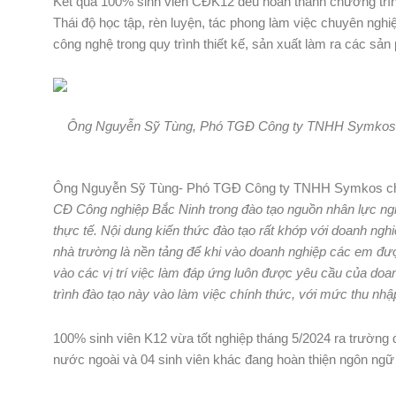
Kết quả 100% sinh viên CĐK12 đều hoàn thành chương trình
Thái độ học tập, rèn luyện, tác phong làm việc chuyên nghi
công nghệ trong quy trình thiết kế, sản xuất làm ra các sả
Ông Nguyễn Sỹ Tùng, Phó TGĐ Công ty TNHH Symkos đá
Ông Nguyễn Sỹ Tùng- Phó TGĐ Công ty TNHH Symkos cho
CĐ Công nghiệp Bắc Ninh trong đào tạo nguồn nhân lực ng
thực tế. Nội dung kiến thức đào tạo rất khớp với doanh ng
nhà trường là nền tảng để khi vào doanh nghiệp các em đượ
vào các vị trí việc làm đáp ứng luôn được yêu cầu của do
trình đào tạo này vào làm việc chính thức, với mức thu nhập 
100% sinh viên K12 vừa tốt nghiệp tháng 5/2024 ra trường đ
nước ngoài và 04 sinh viên khác đang hoàn thiện ngôn ngữ 