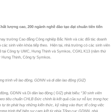
hất lượng cao
, 200 ngành nghề đào tạo đạt chuẩn tiên tiến
n nay trường Cao đẳng Công nghiệp Bắc Ninh và các đối tác doanh
o các sinh viên khóa tiếp theo. Hiện tại, nhà trường có các sinh viên
3 tại Công ty UMC, Hưng Thịnh và Symkos, CGKL K13 (năm thứ
ty Hưng Thịnh, Công ty Symkos.
g trình về lao động, GDNN và di dân lao động (GIZ)
động, GDNN và Di dân lao động ( GIZ) phát biểu: “
30 sinh viên
eo tiêu chuẩn CHLB Đức chính là kết quả của sự nỗ lực trong học
 tự tin phát huy những kiến thức, kỹ năng vào thực tế công việc
ương trình thể hiện sự cam kết từ phía Tổng cục GDNN, nhà