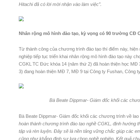
Hitachi đã có lời mời nhận vào làm việc”.
Nhân rộng mô hình đào tạo,
kỳ vọng có 90
trường
CĐ
C
Từ thành công của chương trình đào tạo thí điểm này, hiệ
nghiệp tiếp tục triển khai nhân rộng mô hình đào tạo này ch
CGKL TC Đức khóa 14 (năm thứ 2) đã hoàn thiện học MĐ 
3) đang hoàn thiện MĐ 7, MĐ 9 tại Công ty Fushan, Công 
Bà Beate Dippmar- Giám đốc khối các chươn
Bà Beate Dippmar- Giám đốc khối các chương trình về lao 
hoàn thành chương trình đào tạo nghề CGKL, định hướng th
tập và rèn luyện. Đây sẽ là nền tảng vững chắc giúp các em
cũng như khẳng định sự lựa chọn nghề nghiệp. Kết quả ch