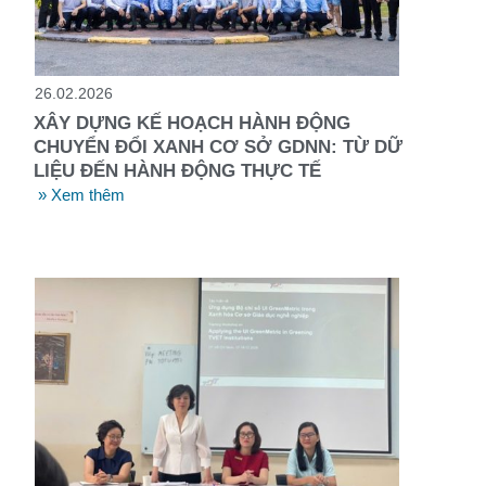
26.02.2026
XÂY DỰNG KẾ HOẠCH HÀNH ĐỘNG
CHUYỂN ĐỔI XANH CƠ SỞ GDNN: TỪ DỮ
LIỆU ĐẾN HÀNH ĐỘNG THỰC TẾ
» Xem thêm