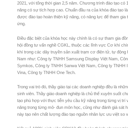
2021, với tổng thời gian 2,5 năm. Chương trình đào tạo c
năng có sự tích hợp cao. Chuẩn đầu ra của khóa đào tạo l
được đào tạo hoàn thiện kỹ năng, có năng lực để tham gia t
ứng.
Điều đặc biệt của khóa học này chính là có sự tham gia đồ
hội đồng tư vấn nghề CGKL, thuộc các lĩnh vực Cơ khí chính
khí trong các dây truyền sản xuất trạm cơ điện tử, tự động
Nam như: Công ty TNHH Samsung Display Việt Nam, Công
Symkos, Công ty TNHH Sanwa Việt Nam, Công ty TNHH In
Vina, Công ty TNHH One Tech.
Trong vai trò đó, thầy giáo tại các doanh nghiệp đều là nhữ
sinh viên. Thầy giáo doanh nghiệp là chủ thể xuyên suốt c
tạo phù hợp với thực tiễn yêu cầu kỹ năng trong từng vị tr
năng trong từng mô- đun môn học, cũng như đánh giá sát hạ
này tạo nên chất lượng đào tạo nguồn nhân lực ưu việt so 