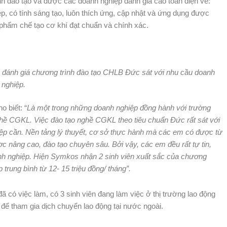
 đào tạo và được các doanh nghiệp đánh giá cao toàn diện về:
ệp, có tính sáng tạo, luôn thích ứng, cập nhật và ứng dụng được
n phẩm chế tạo cơ khí đạt chuẩn và chính xác.
nh giá chương trình đào tạo CHLB Đức sát với nhu cầu doanh
nghiệp.
 biết: “
Là một trong những doanh nghiệp đồng hành với trường
hề CGKL. Việc đào tạo nghề CGKL theo tiêu chuẩn Đức rất sát với
hiệp cần. Nền tảng lý thuyết, cơ sở thực hành mà các em có được từ
c nâng cao, đào tạo chuyên sâu. Bởi vậy, các em đều rất tự tin,
anh nghiệp. Hiện Symkos nhận 2 sinh viên xuất sắc của chương
trung bình từ 12- 15 triệu đồng/ tháng”.
ã có việc làm, có 3 sinh viên đang làm việc ở thị trường lao động
để tham gia dịch chuyển lao động tại nước ngoài.