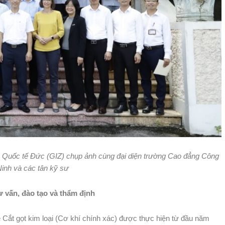
c Quốc tế Đức (GIZ) chụp ảnh cùng đại diện trường Cao đẳng Công
inh và các tân kỹ sư
 vấn, đào tạo và thẩm định
Cắt gọt kim loại (Cơ khí chính xác) được thực hiện từ đầu năm