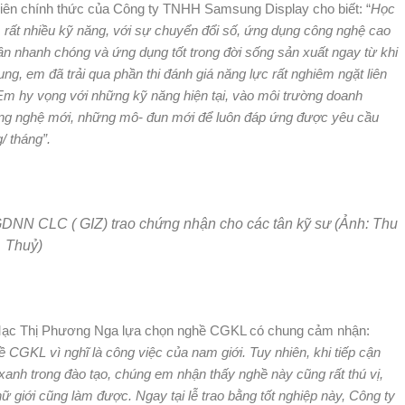
 viên chính thức của Công ty TNHH Samsung Display cho biết: “
Học
ất nhiều kỹ năng, với sự chuyển đổi số, ứng dụng công nghệ cao
p cận nhanh chóng và ứng dụng tốt trong đời sống sản xuất ngay từ khi
g, em đã trải qua phần thi đánh giá năng lực rất nghiêm ngặt liên
Em hy vọng với những kỹ năng hiện tại, vào môi trường doanh
công nghệ mới, những mô- đun mới để luôn đáp ứng được yêu cầu
/ tháng”.
DNN CLC ( GIZ) trao chứng nhận cho các tân kỹ sư (Ảnh: Thu
Thuỷ)
à Mạc Thị Phương Nga lựa chọn nghề CGKL có chung cảm nhận:
CGKL vì nghĩ là công việc của nam giới. Tuy nhiên, khi tiếp cận
xanh trong đào tạo, chúng em nhận thấy nghề này cũng rất thú vị,
 nữ giới cũng làm được. Ngay tại lễ trao bằng tốt nghiệp này, Công ty