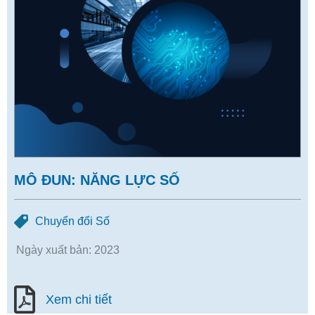
MÔ ĐUN: NĂNG LỰC SỐ
Chuyển đổi Số
Ngày xuất bản: 2023
Xem chi tiết