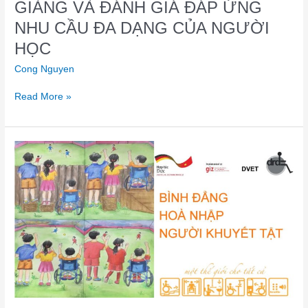
GIẢNG VÀ ĐÁNH GIÁ ĐÁP ỨNG
NHU CẦU ĐA DẠNG CỦA NGƯỜI
HỌC
Cong Nguyen
Read More »
BÌNH
ĐẲNG
HOÀ
NHẬP
NGƯỜI
KHUYẾT
TẬT