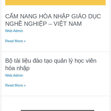
CẨM NANG HÒA NHẬP GIÁO DỤC
NGHỀ NGHIỆP – VIỆT NAM
Web Admin
Read More »
Bộ
Bộ tài liệu đào tạo quản lý học viên
tài
hòa nhập
liệu
Web Admin
đào
tạo
Read More »
quản
lý
học
viên
TÀI
hòa
LIỆU