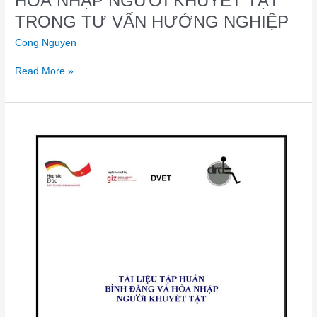
HOÀ NHẬP NGƯỜI KHUYẾT TẬT
TRONG TƯ VẤN HƯỚNG NGHIỆP
Cong Nguyen
Read More »
TÀI
LIỆU
TẬP
HUẤN
BÌNH
ĐẲNG
VÀ
HÒA
NHẬP
NGƯỜI
KHUYẾT
TẬT