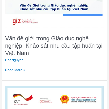
dục
nghề
nghiệp:
Khảo
sát
nhu
cầu
Vấn đề giới trong Giáo dục nghề
tập
nghiệp: Khảo sát nhu cầu tập huấn tại
huấn
tại
Việt Nam
Việt
HoaNguyen
Nam
Read More »
CẨM
NANG
HÒA
NHẬP