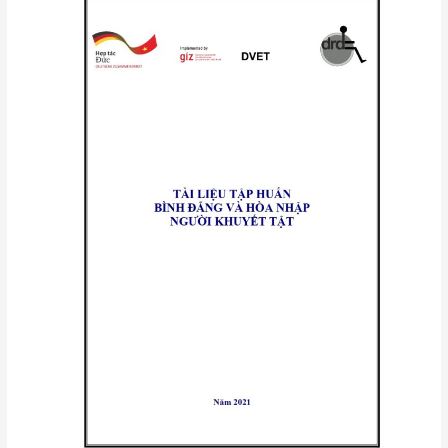
nhập
TẬP
HUẤN
BÌNH
ĐẲNG
VÀ
HÒA
NHẬP
NGƯỜI
KHUYẾT
TẬT