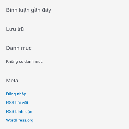
a
Bình luận gần đây
r
c
Lưu trữ
h
f
o
Danh mục
r
:
Không có danh mục
Meta
Đăng nhập
RSS bài viết
RSS bình luận
WordPress.org