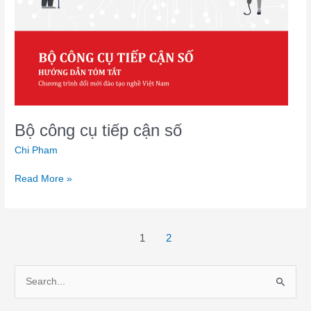
Bộ công cụ tiếp cận số
Chi Pham
Read More »
1
2
S
e