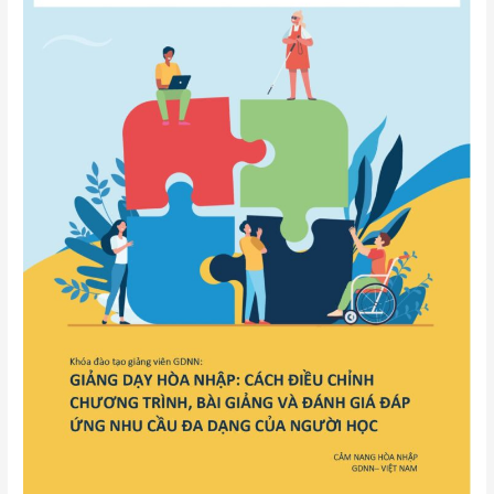
GIÁO
DỤC
NGHỀ
NGHIỆP
–
VIỆT
NAM