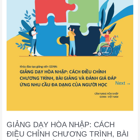
GIẢNG
VÀ
ĐÁNH
GIÁ
ĐÁP
ỨNG
NHU
CẦU
ĐA
DẠNG
CỦA
NGƯỜI
Next
→
HỌC
GIẢNG DẠY HÒA NHẬP: CÁCH
ĐIỀU CHỈNH CHƯƠNG TRÌNH, BÀI