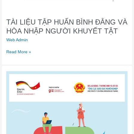
TÀI LIỆU TẬP HUẤN BÌNH ĐẲNG VÀ
HÒA NHẬP NGƯỜI KHUYẾT TẬT
Web Admin
Read More »
GIẢNG
DẠY
HÒA
NHẬP:
CÁCH
ĐIỀU
CHỈNH
CHƯƠNG
TRÌNH,
BÀI