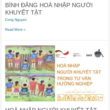
BÌNH ĐẲNG HOÀ NHẬP NGƯỜI
KHUYẾT TẬT
Cong Nguyen
Read More »
HOÀ
NHẬP
NGƯỜI
KHUYẾT
TẬT
TRONG
TƯ
VẤN
HƯỚNG
NGHIỆP