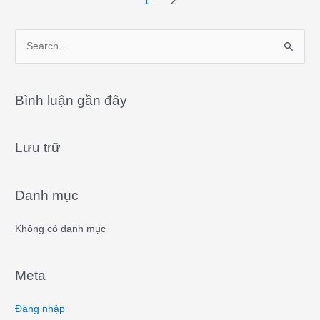
1
2
S
e
a
Bình luận gần đây
r
c
Lưu trữ
h
f
o
Danh mục
r
:
Không có danh mục
Meta
Đăng nhập