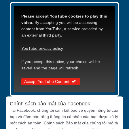
Please accept YouTube cookies to play this
video.
By accepting you will be accessing
content from YouTube, a service provided by
an external third party.
YouTube privacy policy
If you accept this notice, your choice will be
saved and the page will refresh.
Accept YouTube Content
Chính sách bảo mật của Facebook
Tại Facebook, chúng tôi cam kết bảo vệ quyền riêng tư của
bạn và đảm bảo rằng thông tin cá nhân của bạn được xử lý
một cách an toàn. Chính sách Bảo mật của chúng tôi mô tả