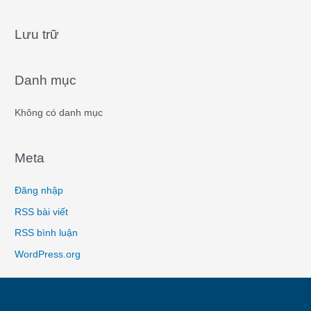
c
Lưu trữ
h
f
o
Danh mục
r
:
Không có danh mục
Meta
Đăng nhập
RSS bài viết
RSS bình luận
WordPress.org