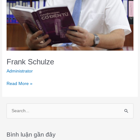
Frank Schulze
Administrator
Read More »
S
e
a
Bình luận gần đây
r