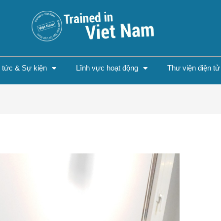
n tức & Sự kiện
Lĩnh vực hoạt động
Thư viện điện tử