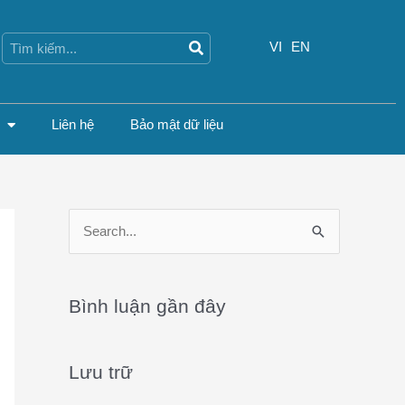
Search
Search
VI
EN
Liên hệ
Bảo mật dữ liệu
S
e
a
Bình luận gần đây
r
c
Lưu trữ
h
f