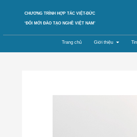
Skip
to
CHƯƠNG TRÌNH HỢP TÁC VIỆT-ĐỨC
content
‘ĐỔI MỚI ĐÀO TẠO NGHỀ VIỆT NAM’
Trang chủ
Giới thiệu
Ti
Post
navigation