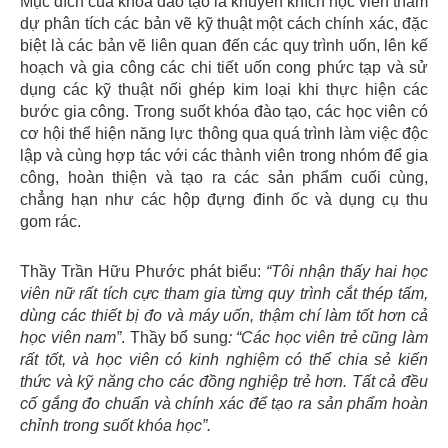
Mục đích của khóa đào tạo là khuyến khích học viên tham
dự phân tích các bản vẽ kỹ thuật một cách chính xác, đặc
biệt là các bản vẽ liên quan đến các quy trình uốn, lên kế
hoạch và gia công các chi tiết uốn cong phức tạp và sử
dụng các kỹ thuật nối ghép kim loại khi thực hiện các
bước gia công. Trong suốt khóa đào tạo, các học viên có
cơ hội thể hiện năng lực thông qua quá trình làm việc độc
lập và cùng hợp tác với các thành viên trong nhóm để gia
công, hoàn thiện và tạo ra các sản phẩm cuối cùng,
chẳng hạn như các hộp đựng đinh ốc và dụng cụ thu
gom rác.
Thầy Trần Hữu Phước phát biểu:
“Tôi nhận thấy hai học
viên nữ rất tích cực tham gia từng quy trình cắt thép tấm,
dùng các thiết bị đo và máy uốn, thậm chí làm tốt hơn cả
học viên nam”
. Thầy bổ sung
: “Các học viên trẻ cũng làm
rất tốt, và học viên có kinh nghiệm có thể chia sẻ kiến
thức và kỹ năng cho các đồng nghiệp trẻ hơn. Tất cả đều
cố gắng đo chuẩn và chính xác để tạo ra sản phẩm hoàn
chỉnh trong suốt khóa học”.