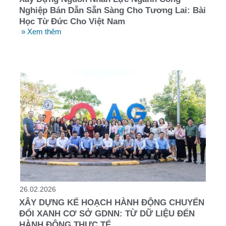
Nghiệp Bán Dẫn Sẵn Sàng Cho Tương Lai: Bài
Học Từ Đức Cho Việt Nam
» Xem thêm
26.02.2026
XÂY DỰNG KẾ HOẠCH HÀNH ĐỘNG CHUYỂN
ĐỔI XANH CƠ SỞ GDNN: TỪ DỮ LIỆU ĐẾN
HÀNH ĐỘNG THỰC TẾ