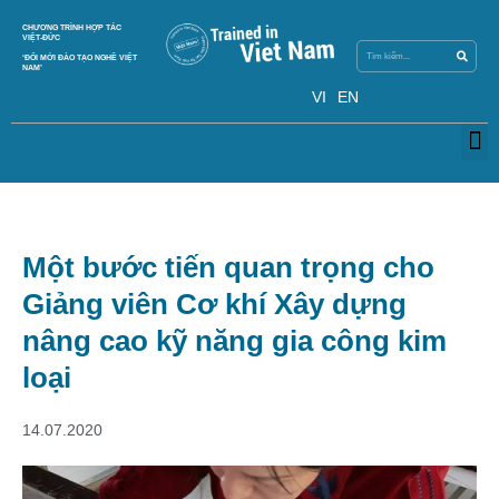
Search
CHƯƠNG TRÌNH HỢP TÁC
Search
VIỆT-ĐỨC
‘ĐỔI MỚI ĐÀO TẠO NGHỀ VIỆT
NAM’
VI
EN
M
Một bước tiến quan trọng cho
Giảng viên Cơ khí Xây dựng
nâng cao kỹ năng gia công kim
loại
14.07.2020