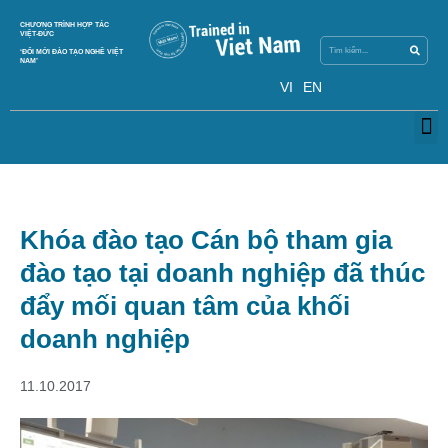
Search
CHƯƠNG TRÌNH HỢP TÁC
Search
VIỆT-ĐỨC
‘ĐỔI MỚI ĐÀO TẠO NGHỀ VIỆT
NAM’
VI
EN
M
Khóa đào tạo Cán bộ tham gia
đào tạo tại doanh nghiệp đã thúc
đẩy mối quan tâm của khối
doanh nghiệp
11.10.2017