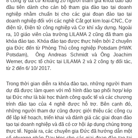
8 công ty đã cử khoảng 20 người tham gia khóa đào tạo
đầu tiên dành cho cán bộ tham gia đào tạo tại doanh
nghiệp nhằm chuẩn bị cho các giai đoạn đào tạo tại
doanh nghiệp đối với các nghề Cắt gọt kim loại-CNC, Cơ
điện tử, Điện tử công nghiệp và Cơ khí xây dựng. Ngoài
ra, 10 giáo viên của trường LILAMA 2 cũng đã tham gia
khóa đào tạo. Khóa đào tạo được thực hiện bởi 2 chuyên
gia Đức đến từ Phòng Thủ công nghiệp Potsdam (HWK
Potsdam), Ông Andreas Schmidt và Ông Joachim
Werner, được tổ chức tại LILAMA 2 và 2 công ty đối tác,
từ 2 đến 6/ 10/ 2017.
Trong thời gian diễn ra khóa đào tạo, những người tham
dự đã được làm quen với mô hình đào tạo phối hợp/ kép
tại Đức như là bài học thành công quốc tế và các chương
trình đào tạo của 4 nghề được hỗ trợ. Bên cạnh đó,
những người tham dự cũng được giới thiệu các công cụ
để lập kế hoạch, triển khai và đánh giá các giai đoạn đào
tạo tại doanh nghiệp và đã có cơ hội áp dụng chúng trong
thực tế. Ngoài ra, các chuyên gia Đức đã hướng dẫn một
số phương pháp Dạy-Học cho các giai đoạn đào tạo tại