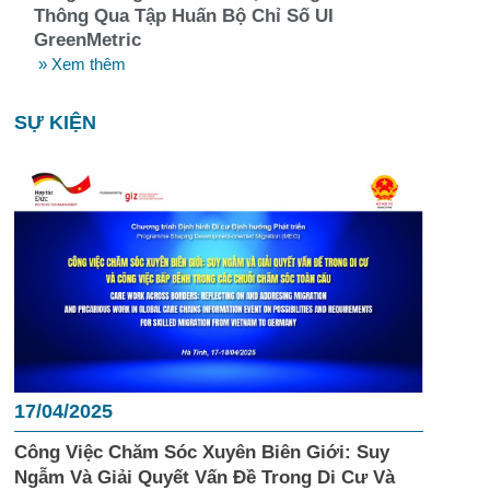
Thông Qua Tập Huấn Bộ Chỉ Số UI
GreenMetric
» Xem thêm
SỰ KIỆN
17/04/2025
Công Việc Chăm Sóc Xuyên Biên Giới: Suy
Ngẫm Và Giải Quyết Vấn Đề Trong Di Cư Và