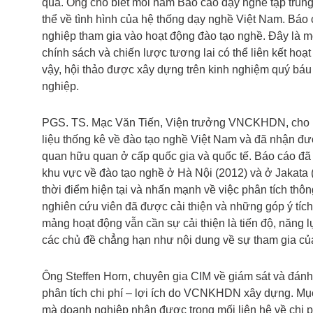
qua. Ông cho biết mỗi năm Báo cáo dạy nghề tập trun
thể về tình hình của hệ thống dạy nghề Việt Nam. Báo c
nghiệp tham gia vào hoạt động đào tạo nghề. Đây là mộ
chính sách và chiến lược tương lai có thể liên kết ho
vậy, hội thảo được xây dựng trên kinh nghiệm quý báu 
nghiệp.
PGS. TS. Mạc Văn Tiến, Viện trưởng VNCKHDN, cho bi
liệu thống kê về đào tạo nghề Việt Nam và đã nhận đ
quan hữu quan ở cấp quốc gia và quốc tế. Báo cáo đã 
khu vực về đào tạo nghề ở Hà Nội (2012) và ở Jakata 
thời điểm hiện tại và nhấn mạnh về việc phân tích thôn
nghiên cứu viên đã được cải thiện và những góp ý tích
mảng hoạt động vẫn cần sự cải thiện là tiến độ, năng
các chủ đề chẳng hạn như nội dung về sự tham gia c
Ông Steffen Horn, chuyên gia CIM về giám sát và đá
phân tích chi phí – lợi ích do VCNKHDN xây dựng. Mục ti
mà doanh nghiệp nhận được trong mối liên hệ về chi p