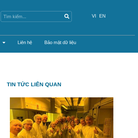
Search
Search
VI
EN
Liên hệ
Bảo mật dữ liệu
TIN TỨC LIÊN QUAN