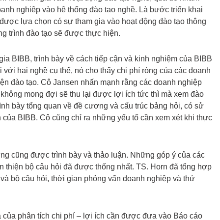
anh nghiệp vào hệ thống đào tạo nghề. Là bước triển khai
 được lựa chọn có sự tham gia vào hoạt động đào tạo thông
ng trình đào tạo sẽ được thực hiện.
gia BIBB, trình bày về cách tiếp cận và kinh nghiệm của BIBB
đối với hai nghề cụ thể, nó cho thấy chi phí ròng của các doanh
c hiện đào tạo. Cô Jansen nhấn mạnh rằng các doanh nghiệp
 không mong đợi sẽ thu lại được lợi ích tức thì mà xem đào
ình bày tổng quan về đề cương và cấu trúc bảng hỏi, có sử
ch của BIBB. Cô cũng chỉ ra những yếu tố cần xem xét khi thực
g cũng được trình bày và thảo luận. Những góp ý của các
thiện bộ câu hỏi đã được thống nhất. TS. Horn đã tổng hợp
và bộ câu hỏi, thời gian phỏng vấn doanh nghiệp và thử
 của phân tích chi phí – lợi ích cần được đưa vào Báo cáo