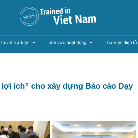
n tức & Sự kiện
Lĩnh vực hoạt động
Thư viện điện tử
– lợi ích” cho xây dựng Báo cáo Dạy