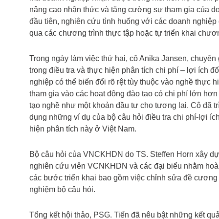
nâng cao nhận thức và tăng cường sự tham gia của do
đầu tiên, nghiên cứu tình huống với các doanh nghiệp
qua các chương trình thực tập hoặc tự triển khai chươ
Trong ngày làm việc thứ hai, cô Anika Jansen, chuyên 
trong điều tra và thực hiện phân tích chi phí – lợi ích 
nghiệp có thể biến đổi rõ rệt tùy thuộc vào nghề thự
tham gia vào các hoạt động đào tạo có chi phí lớn hơn
tạo nghề như một khoản đầu tư cho tương lai. Cô đã tr
dụng những ví dụ của bộ câu hỏi điều tra chi phí-lợi í
hiện phân tích này ở Việt Nam.
Bộ câu hỏi của VNCKHDN do TS. Steffen Horn xây dựn
nghiên cứu viên VCNKHDN và các đại biểu nhằm hoàn 
các bước triển khai bao gồm việc chỉnh sửa đề cương 
nghiệm bộ câu hỏi.
Tổng kết hội thảo, PSG. Tiến đã nêu bật những kết quả