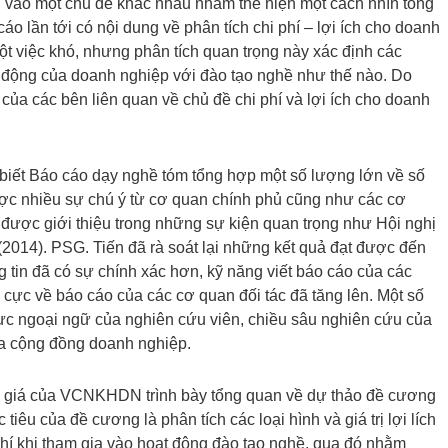
g vào một chủ đề khác nhau nhằm thể hiện một cách nhìn tổng
áo lần tới có nội dung về phân tích chi phí – lợi ích cho doanh
t việc khó, nhưng phân tích quan trọng này xác định các
ạt động của doanh nghiệp với đào tạo nghề như thế nào. Do
của các bên liên quan về chủ đề chi phí và lợi ích cho doanh
ết Báo cáo dạy nghề tóm tổng hợp một số lượng lớn về số
ược nhiều sự chú ý từ cơ quan chính phủ cũng như các cơ
được giới thiệu trong những sự kiện quan trọng như Hội nghị
(2014). PSG. Tiến đã rà soát lại những kết quả đạt được đến
g tin đã có sự chính xác hơn, kỹ năng viết báo cáo của các
 cực về báo cáo của các cơ quan đối tác đã tăng lên. Một số
 lực ngoại ngữ của nghiên cứu viên, chiều sâu nghiên cứu của
ủa cộng đồng doanh nghiệp.
nh giá của VCNKHDN trình bày tổng quan về dự thảo đề cương
êu của đề cương là phân tích các loại hình và giá trị lợi lích
hí khi tham gia vào hoạt động đào tạo nghề, qua đó nhằm