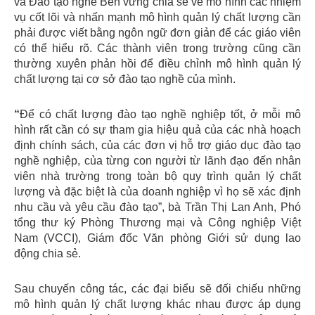
và Đào tạo nghề Bền vững chia sẻ về mô hình các nhiệm
vụ cốt lõi và nhấn mạnh mô hình quản lý chất lượng cần
phải được viết bằng ngôn ngữ đơn giản để các giáo viên
có thể hiểu rõ. Các thành viên trong trường cũng cần
thường xuyên phản hồi để điều chỉnh mô hình quản lý
chất lượng tại cơ sở đào tạo nghề của mình.
“
Để có chất lượng đào tạo nghề nghiệp tốt, ở mỗi mô
hình rất cần có sự tham gia hiệu quả của các nhà hoạch
định chính sách, của các đơn vị hỗ trợ giáo dục đào tạo
nghề nghiệp, của từng con người từ lãnh đạo đến nhân
viên nhà trường trong toàn bộ quy trình quản lý chất
lượng và đặc biệt là của doanh nghiệp vì họ sẽ xác định
nhu cầu và yêu cầu đào tạo”, bà Trần Thị Lan Anh, Phó
tổng thư ký Phòng Thương mại và Công nghiệp Việt
Nam (VCCI), Giám đốc Văn phòng Giới sử dụng lao
động chia sẻ.
Sau chuyến công tác, các đại biểu sẽ đối chiếu những
mô hình quản lý chất lượng khác nhau được áp dụng