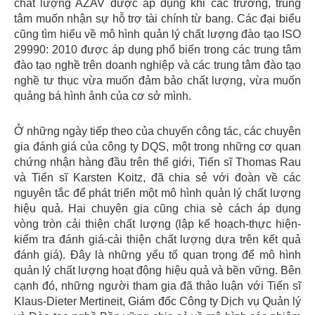
chất lượng AZAV được áp dụng khi các trường, trung
tâm muốn nhận sự hỗ trợ tài chính từ bang. Các đại biểu
cũng tìm hiểu về mô hình quản lý chất lượng đào tạo ISO
29990: 2010 được áp dụng phổ biến trong các trung tâm
đào tạo nghề trên doanh nghiệp và các trung tâm đào tạo
nghề tư thục vừa muốn đảm bảo chất lượng, vừa muốn
quảng bá hình ảnh của cơ sở mình.
Ở những ngày tiếp theo của chuyến công tác, các chuyên
gia đánh giá của công ty DQS, một trong những cơ quan
chứng nhận hàng đầu trên thế giới, Tiến sĩ Thomas Rau
và Tiến sĩ Karsten Koitz, đã chia sẻ với đoàn về các
nguyên tắc để phát triển một mô hình quản lý chất lượng
hiệu quả. Hai chuyên gia cũng chia sẻ cách áp dụng
vòng tròn cải thiện chất lượng (lập kế hoạch-thực hiện-
kiểm tra đánh giá-cải thiện chất lượng dựa trên kết quả
đánh giá). Đây là những yếu tố quan trọng để mô hình
quản lý chất lượng hoạt động hiệu quả và bền vững. Bên
cạnh đó, những người tham gia đã thảo luận với Tiến sĩ
Klaus-Dieter Mertineit, Giám đốc Công ty Dịch vụ Quản lý