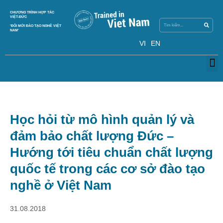
Search
CHƯƠNG TRÌNH HỢP TÁC
Search
VIỆT-ĐỨC
‘ĐỔI MỚI ĐÀO TẠO NGHỀ VIỆT
NAM’
VI
EN
M
Học hỏi từ mô hình quản lý và
đảm bảo chất lượng Đức –
Hướng tới tiêu chuẩn chất lượng
quốc tế trong các cơ sở đào tạo
nghề ở Việt Nam
31.08.2018