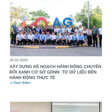
26.02.2026
XÂY DỰNG KẾ HOẠCH HÀNH ĐỘNG CHUYỂN
ĐỔI XANH CƠ SỞ GDNN: TỪ DỮ LIỆU ĐẾN
HÀNH ĐỘNG THỰC TẾ
» Xem thêm