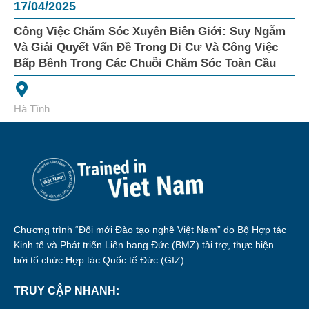
17/04/2025
Công Việc Chăm Sóc Xuyên Biên Giới: Suy Ngẫm
Và Giải Quyết Vấn Đề Trong Di Cư Và Công Việc
Bấp Bênh Trong Các Chuỗi Chăm Sóc Toàn Cầu
Hà Tĩnh
Chương trình “Đổi mới Đào tạo nghề Việt Nam” do Bộ Hợp tác
Kinh tế và Phát triển Liên bang Đức (BMZ) tài trợ, thực hiện
bởi tổ chức Hợp tác Quốc tế Đức (GIZ).
TRUY CẬP NHANH: