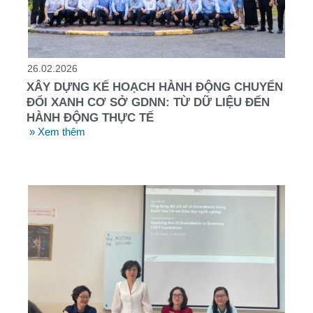
26.02.2026
XÂY DỰNG KẾ HOẠCH HÀNH ĐỘNG CHUYỂN
ĐỔI XANH CƠ SỞ GDNN: TỪ DỮ LIỆU ĐẾN
HÀNH ĐỘNG THỰC TẾ
» Xem thêm