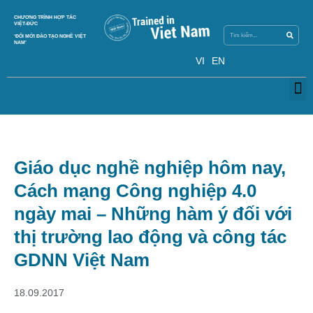
Search
CHƯƠNG TRÌNH HỢP TÁC
Search
VIỆT-ĐỨC
‘ĐỔI MỚI ĐÀO TẠO NGHỀ VIỆT
NAM’
VI
EN
M
Giáo dục nghề nghiệp hôm nay,
Cách mạng Công nghiệp 4.0
ngày mai – Những hàm ý đối với
thị trường lao động và công tác
GDNN Việt Nam
18.09.2017