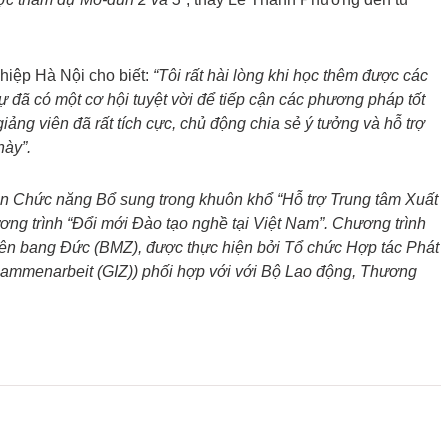
iệp Hà Nội cho biết:
“Tôi rất hài lòng khi học thêm được các
 đã có một cơ hội tuyệt vời để tiếp cận các phương pháp tốt
iảng viên đã rất tích cực, chủ động chia sẻ ý tưởng và hỗ trợ
này”.
ần Chức năng Bổ sung trong khuôn khổ “Hỗ trợ Trung tâm Xuất
ng trình “Đổi mới Đào tạo nghề tại Việt Nam”. Chương trình
 Liên bang Đức (BMZ), được thực hiện bởi Tổ chức Hợp tác Phát
usammenarbeit (GIZ)) phối hợp với với Bộ Lao động, Thương