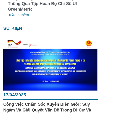
Thông Qua Tập Huấn Bộ Chỉ Số UI
GreenMetric
» Xem thêm
SỰ KIỆN
17/04/2025
Công Việc Chăm Sóc Xuyên Biên Giới: Suy
Ngẫm Và Giải Quyết Vấn Đề Trong Di Cư Và