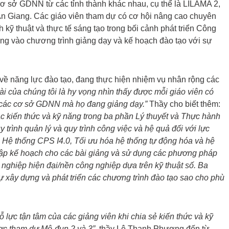
ơ sở GDNN từ các tỉnh thành khác nhau, cụ thể là LILAMA 2,
n Giang. Các giáo viên tham dự có cơ hội nâng cao chuyên
ỹ thuật và thực tế sáng tạo trong bối cảnh phát triển Công
ng vào chương trình giảng dạy và kế hoạch đào tạo với sự
ề năng lực đào tạo, đang thực hiện nhiệm vụ nhân rộng các
dài của chúng tôi là hy vọng nhìn thấy được mỗi giáo viên có
nh các cơ sở GDNN mà họ đang giảng dạy.”
Thầy cho biết thêm:
c kiến thức và kỹ năng trong ba phần Lý thuyết và Thực hành
trình quản lý và quy trình công việc và hệ quả đối với lực
) Hệ thống CPS I4.0, Tối ưu hóa hệ thống tự động hóa và hệ
) Lập kế hoạch cho các bài giảng và sử dụng các phương pháp
 nghiệp hiện đại/nền công nghiệp dựa trên kỹ thuật số. Ba
 xây dựng và phát triển các chương trình đào tạo sao cho phù
 lực tận tâm của các giảng viên khi chia sẻ kiến ​​thức và kỹ
ược tham dự Mô-đun 2 và 3”
, thầy Lê Thanh Phương đến từ