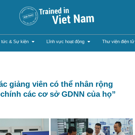
n tức & Sự kiện
Lĩnh vực hoạt động
Thư viện điện tử
ác giảng viên có thể nhân rộng
i chính các cơ sở GDNN của họ”