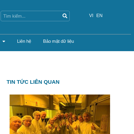
Search
Search
VI
EN
Liên hệ
Bảo mật dữ liệu
TIN TỨC LIÊN QUAN