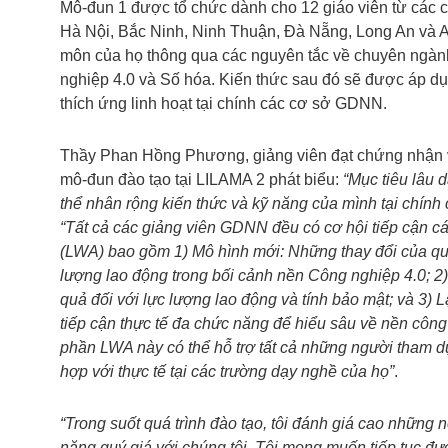
Mô-đun 1 được tổ chức dành cho 12 giáo viên từ các c
Hà Nội, Bắc Ninh, Ninh Thuận, Đà Nẵng, Long An và A
môn của họ thông qua các nguyên tắc về chuyên ngành k
nghiệp 4.0 và Số hóa. Kiến thức sau đó sẽ được áp dụ
thích ứng linh hoạt tại chính các cơ sở GDNN.
Thầy Phan Hồng Phương, giảng viên đạt chứng nhận v
mô-đun đào tạo tại LILAMA 2 phát biểu:
“Mục tiêu lâu 
thể nhân rộng kiến ​​thức và kỹ năng của mình tại chí
“Tất cả các giảng viên GDNN đều có cơ hội tiếp cận cá
(LWA) bao gồm 1) Mô hình mới: Những thay đổi của quy 
lượng lao động trong bối cảnh nền Công nghiệp 4.0; 2
quả đối với lực lượng lao động và tính bảo mật; và 3
tiếp cận thực tế đa chức năng để hiểu sâu về nền công
phần LWA này có thể hỗ trợ tất cả những người tham dự
hợp với thực tế tại các trường dạy nghề của họ”
.
“Trong suốt quá trình đào tạo, tôi đánh giá cao những nỗ
năng quý giá với chúng tôi. Tôi mong muốn tiếp tục đ