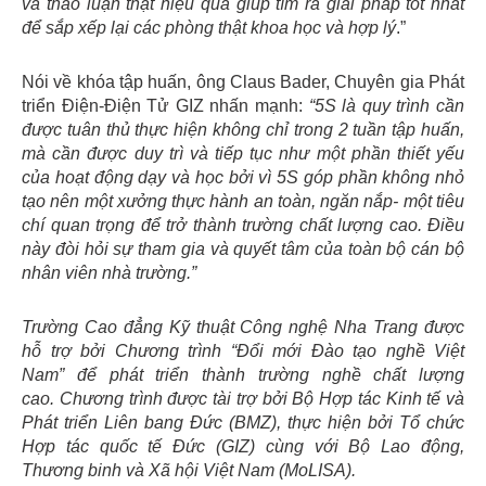
và thảo luận thật hiệu quả giúp tìm ra giải pháp tốt nhất
để sắp xếp lại các phòng thật khoa học và hợp lý
.”
Nói về khóa tập huấn, ông Claus Bader, Chuyên gia Phát
triển Điện-Điện Tử GIZ nhấn mạnh:
“5S là quy trình cần
được tuân thủ thực hiện không chỉ trong 2 tuần tập huấn,
mà cần được duy trì và tiếp tục như một phần thiết yếu
của hoạt động dạy và học bởi vì 5S góp phần không nhỏ
tạo nên một xưởng thực hành an toàn, ngăn nắp- một tiêu
chí quan trọng để trở thành trường chất lượng cao. Điều
này đòi hỏi sự tham gia và quyết tâm của toàn bộ cán bộ
nhân viên nhà trường.”
Trường Cao đẳng Kỹ thuật Công nghệ
Nha Trang
được
hỗ trợ bởi Chương trình “Đổi mới Đào tạo nghề Việt
Nam” để phát triển thành trường nghề chất lượng
cao. Chương trình được tài trợ bởi Bộ Hợp tác Kinh tế và
Phát triển Liên bang Đức (BMZ), thực hiện bởi Tổ chức
Hợp tác quốc tế Đức (GIZ) cùng với Bộ Lao động,
Thương binh và Xã hội Việt Nam (MoLISA).