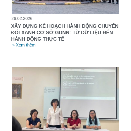
26.02.2026
XÂY DỰNG KẾ HOẠCH HÀNH ĐỘNG CHUYỂN
ĐỔI XANH CƠ SỞ GDNN: TỪ DỮ LIỆU ĐẾN
HÀNH ĐỘNG THỰC TẾ
» Xem thêm