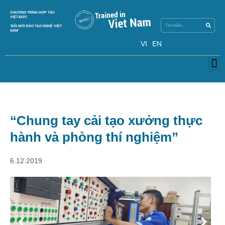
Search
CHƯƠNG TRÌNH HỢP TÁC
Search
VIỆT-ĐỨC
‘ĐỔI MỚI ĐÀO TẠO NGHỀ VIỆT
NAM’
VI
EN
M
“Chung tay cải tạo xưởng thực
hành và phòng thí nghiệm”
6.12.2019
Previous
Next