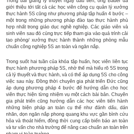
Trong bài giảng lý thuyết ngày đầu tiên, ông Bader đã
giới thiệu tới tất cả các học viên công cụ quản lý xưởng
thực hành 5S cũng như phương pháp tập huấn 4 bước –
một trong những phương pháp đào tạo thực hành phù
hợp nhất trong giáo dục nghề nghiệp. Các giáo viên và
sinh viên sau đó cùng trực tiếp tham gia vào quá trình cải
tạo phòng/ xưởng thực hành thành những phòng mẫu
chuẩn công nghiệp 5S an toàn và ngăn nắp.
Trong suốt hai tuần của khóa tập huấn, học viên liên tục
thực hành phương pháp 5S, nhờ thế mà hiểu rõ 5S trong
cả lý thuyết và thực hành, và có thể áp dụng 5S cho công
việc sau này. Đồng thời chuyên gia phát triển Đức cũng
áp dụng phương pháp 4 bước để hướng dẫn cho học
viên thực hiện từng nhiệm vụ một cách bài bản. Chuyên
gia phát triển cũng hướng dẫn các học viên tiến hành
những biện pháp an toàn cụ thể như đánh dấu, dán
nhãn, dọn ngăn nắp phong quang khu vực gần bình cứu
hỏa và thoát hiểm, đồng thời cung cấp biển báo an toàn
và tư vấn cho nhà trường để nâng cao chuẩn an toàn trên
phạm vi toàn trường.