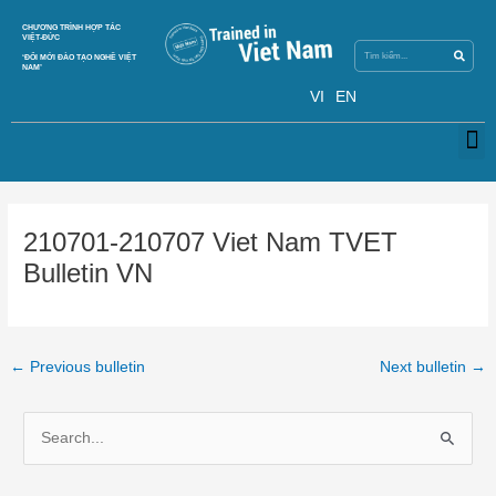
Skip
Search
CHƯƠNG TRÌNH HỢP TÁC
Search
to
VIỆT-ĐỨC
content
‘ĐỔI MỚI ĐÀO TẠO NGHỀ VIỆT
NAM’
VI
EN
M
Post
navigation
210701-210707 Viet Nam TVET
Bulletin VN
←
Previous bulletin
Next bulletin
→
S
e