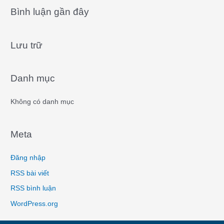
a
Bình luận gần đây
r
c
Lưu trữ
h
f
o
Danh mục
r
:
Không có danh mục
Meta
Đăng nhập
RSS bài viết
RSS bình luận
WordPress.org