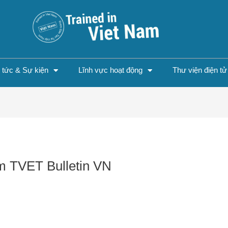
n tức & Sự kiện
Lĩnh vực hoạt động
Thư viện điện tử
m TVET Bulletin VN