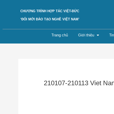
Skip
to
CHƯƠNG TRÌNH HỢP TÁC VIỆT-ĐỨC
content
‘ĐỔI MỚI ĐÀO TẠO NGHỀ VIỆT NAM’
Trang chủ
Giới thiệu
Ti
Post
navigation
210107-210113 Viet Na