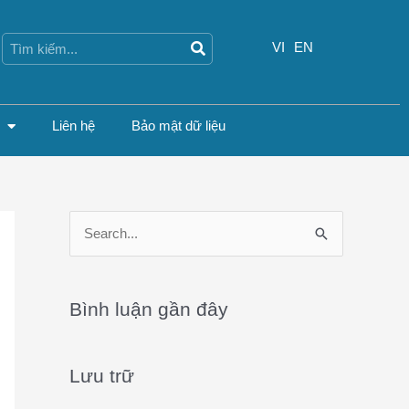
Search
Search
VI
EN
Liên hệ
Bảo mật dữ liệu
S
e
a
Bình luận gần đây
r
c
Lưu trữ
h
f