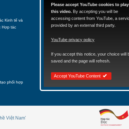
Please accept YouTube cookies to play
this video.
By accepting you will be
accessing content from YouTube, a servi
c Kinh tế và
provided by an external third party.
c Hợp tác
YouTube privacy policy
If you accept this notice, your choice will 
saved and the page will refresh.
Accept YouTube Content
tạo phối hợp
hề Việt Nam'