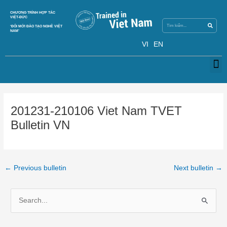
Skip
Search
CHƯƠNG TRÌNH HỢP TÁC
Search
to
VIỆT-ĐỨC
content
‘ĐỔI MỚI ĐÀO TẠO NGHỀ VIỆT
NAM’
VI
EN
M
Post
navigation
201231-210106 Viet Nam TVET
Bulletin VN
←
Previous bulletin
Next bulletin
→
S
e