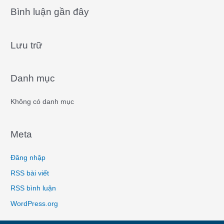
a
Bình luận gần đây
r
c
Lưu trữ
h
f
o
Danh mục
r
:
Không có danh mục
Meta
Đăng nhập
RSS bài viết
RSS bình luận
WordPress.org