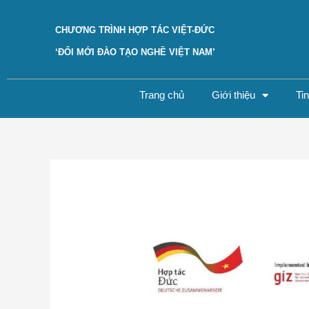
Skip
to
CHƯƠNG TRÌNH HỢP TÁC VIỆT-ĐỨC
content
‘ĐỔI MỚI ĐÀO TẠO NGHỀ VIỆT NAM’
Trang chủ
Giới thiệu
Ti
Post
navigation