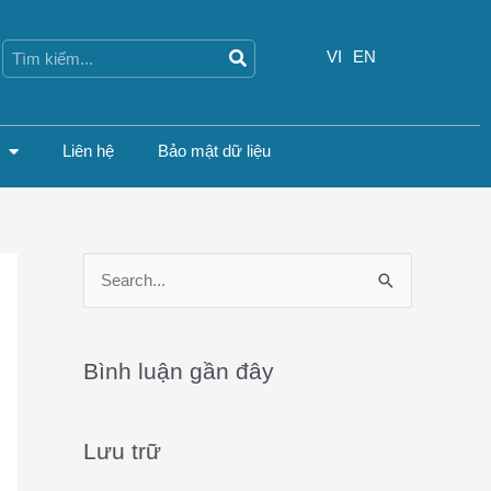
Search
Search
VI
EN
Liên hệ
Bảo mật dữ liệu
S
e
a
Bình luận gần đây
r
c
Lưu trữ
h
f