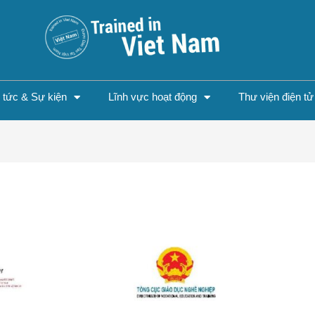
n tức & Sự kiện
Lĩnh vực hoạt động
Thư viện điện tử