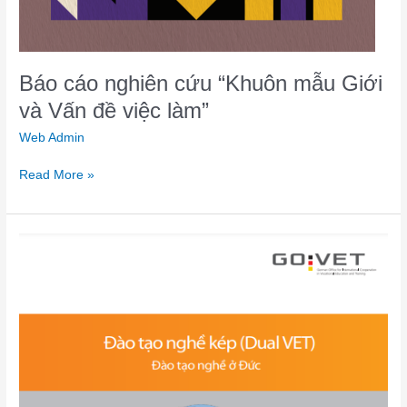
Báo cáo nghiên cứu “Khuôn mẫu Giới
và Vấn đề việc làm”
Web Admin
Read More »
Đào
tạo
nghề
kép