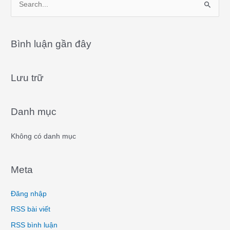
S
e
a
Bình luận gần đây
r
c
Lưu trữ
h
f
o
Danh mục
r
:
Không có danh mục
Meta
Đăng nhập
RSS bài viết
RSS bình luận