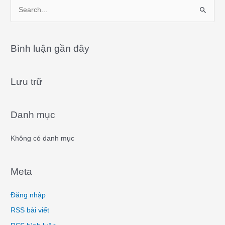
S
e
a
Bình luận gần đây
r
c
Lưu trữ
h
f
o
Danh mục
r
:
Không có danh mục
Meta
Đăng nhập
RSS bài viết