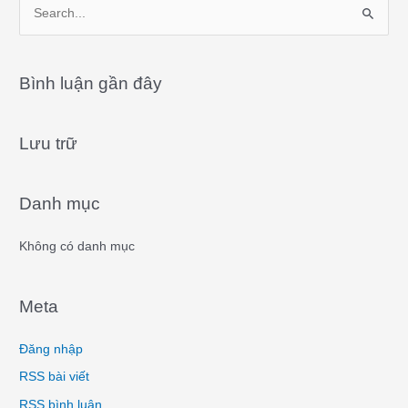
S
e
a
Bình luận gần đây
r
c
Lưu trữ
h
f
o
Danh mục
r
:
Không có danh mục
Meta
Đăng nhập
RSS bài viết
RSS bình luận