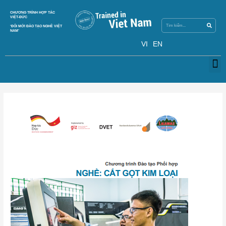
Skip
Search
CHƯƠNG TRÌNH HỢP TÁC
Search
to
VIỆT-ĐỨC
content
‘ĐỔI MỚI ĐÀO TẠO NGHỀ VIỆT
NAM’
VI
EN
M
Post
navigation