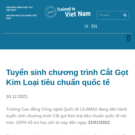
Skip
Search
CHƯƠNG TRÌNH HỢP TÁC
Search
to
VIỆT-ĐỨC
content
‘ĐỔI MỚI ĐÀO TẠO NGHỀ VIỆT
NAM’
VI
EN
M
Tuyển sinh chương trình Cắt Gọt
Kim Loại tiêu chuẩn quốc tế
10.12.2021
Trường Cao đẳng Công nghệ Quốc tế LILAMA2 đang tiến hành
tuyển sinh chương trình Cắt gọt Kim loại tiêu chuẩn quốc tế với
mức 100% hỗ trợ học phí từ nay đến ngày
31/01/2022
.