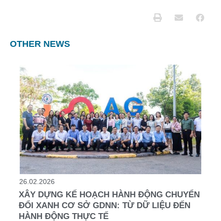
OTHER NEWS
26.02.2026
XÂY DỰNG KẾ HOẠCH HÀNH ĐỘNG CHUYỂN
ĐỔI XANH CƠ SỞ GDNN: TỪ DỮ LIỆU ĐẾN
HÀNH ĐỘNG THỰC TẾ