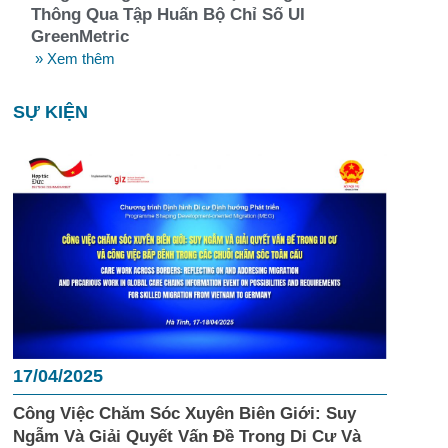
Thông Qua Tập Huấn Bộ Chỉ Số UI
GreenMetric
» Xem thêm
SỰ KIỆN
17/04/2025
Công Việc Chăm Sóc Xuyên Biên Giới: Suy
Ngẫm Và Giải Quyết Vấn Đề Trong Di Cư Và