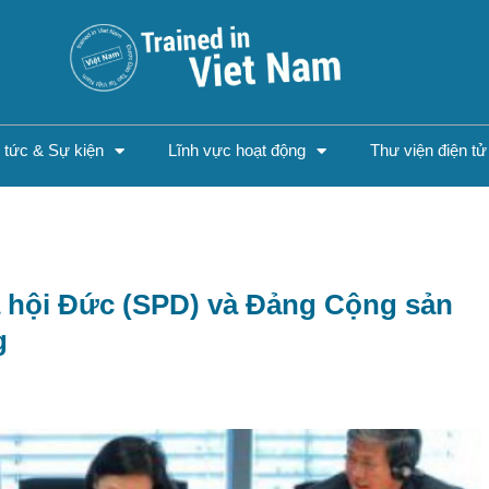
n tức & Sự kiện
Lĩnh vực hoạt động
Thư viện điện tử
 hội Đức (SPD) và Đảng Cộng sản
g