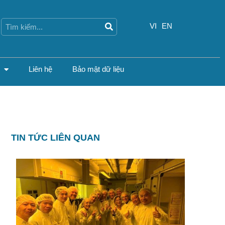
Search
Search
VI
EN
Liên hệ
Bảo mật dữ liệu
TIN TỨC LIÊN QUAN