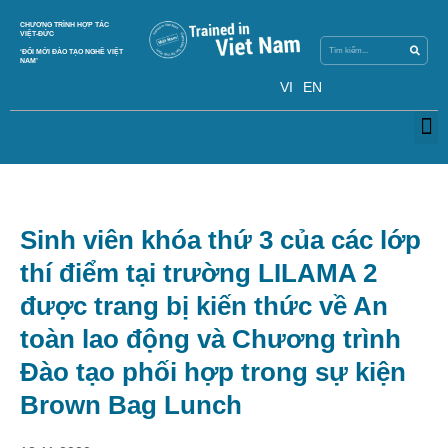
Search
CHƯƠNG TRÌNH HỢP TÁC
Search
VIỆT-ĐỨC
‘ĐỔI MỚI ĐÀO TẠO NGHỀ VIỆT
NAM’
VI
EN
M
Sinh viên khóa thứ 3 của các lớp
thí điểm tại trường LILAMA 2
được trang bị kiến thức về An
toàn lao động và Chương trình
Đào tạo phối hợp trong sự kiện
Brown Bag Lunch