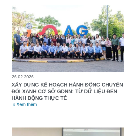
26.02.2026
XÂY DỰNG KẾ HOẠCH HÀNH ĐỘNG CHUYỂN
ĐỔI XANH CƠ SỞ GDNN: TỪ DỮ LIỆU ĐẾN
HÀNH ĐỘNG THỰC TẾ
» Xem thêm