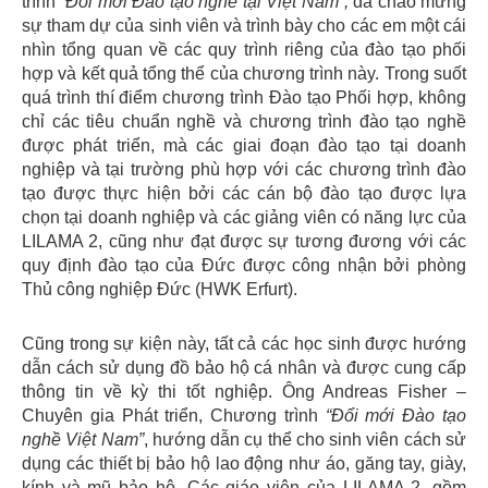
trình
“Đổi mới Đào tạo nghề tại Việt Nam”,
đã chào mừng
sự tham dự của sinh viên và trình bày cho các em một cái
nhìn tổng quan về các quy trình riêng của đào tạo phối
hợp và kết quả tổng thể của chương trình này. Trong suốt
quá trình thí điểm chương trình Đào tạo Phối hợp, không
chỉ các tiêu chuẩn nghề và chương trình đào tạo nghề
được phát triển, mà các giai đoạn đào tạo tại doanh
nghiệp và tại trường phù hợp với các chương trình đào
tạo được thực hiện bởi các cán bộ đào tạo được lựa
chọn tại doanh nghiệp và các giảng viên có năng lực của
LILAMA 2, cũng như đạt được sự tương đương với các
quy định đào tạo của Đức được công nhận bởi phòng
Thủ công nghiệp Đức (HWK Erfurt).
Cũng trong sự kiện này, tất cả các học sinh được hướng
dẫn cách sử dụng đồ bảo hộ cá nhân và được cung cấp
thông tin về kỳ thi tốt nghiệp. Ông Andreas Fisher –
Chuyên gia Phát triển, Chương trình
“Đổi mới Đào tạo
nghề Việt Nam”
, hướng dẫn cụ thể cho sinh viên cách sử
dụng các thiết bị bảo hộ lao động như áo, găng tay, giày,
kính và mũ bảo hộ. Các giáo viên của LILAMA 2, gồm