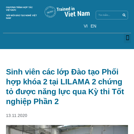
Search
CHƯƠNG TRÌNH HỢP TÁC
Search
VIỆT-ĐỨC
‘ĐỔI MỚI ĐÀO TẠO NGHỀ VIỆT
NAM’
VI
EN
M
Sinh viên các lớp Đào tạo Phối
hợp khóa 2 tại LILAMA 2 chứng
tỏ được năng lực qua Kỳ thi Tốt
nghiệp Phần 2
13.11.2020