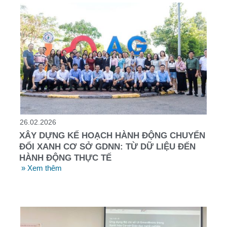
26.02.2026
XÂY DỰNG KẾ HOẠCH HÀNH ĐỘNG CHUYỂN
ĐỔI XANH CƠ SỞ GDNN: TỪ DỮ LIỆU ĐẾN
HÀNH ĐỘNG THỰC TẾ
» Xem thêm