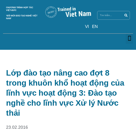
Search
CHƯƠNG TRÌNH HỢP TÁC
Search
VIỆT-ĐỨC
‘ĐỔI MỚI ĐÀO TẠO NGHỀ VIỆT
NAM’
VI
EN
M
Lớp đào tạo nâng cao đợt 8
trong khuôn khổ hoạt động của
lĩnh vực hoạt động 3: Đào tạo
nghề cho lĩnh vực Xử lý Nước
thải
23.02.2016