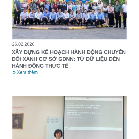
26.02.2026
XÂY DỰNG KẾ HOẠCH HÀNH ĐỘNG CHUYỂN
ĐỔI XANH CƠ SỞ GDNN: TỪ DỮ LIỆU ĐẾN
HÀNH ĐỘNG THỰC TẾ
» Xem thêm