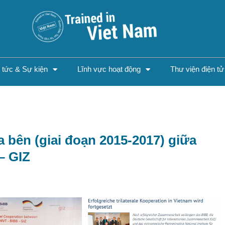
n tức & Sự kiện
Lĩnh vực hoạt động
Thư viện điện tử
a bên (giai đoạn 2015-2017) giữa
– GIZ