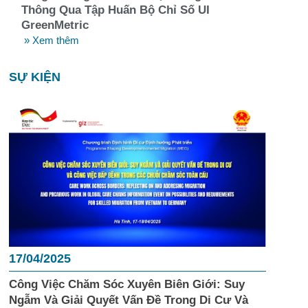
Thông Qua Tập Huấn Bộ Chỉ Số UI
GreenMetric
» Xem thêm
SỰ KIỆN
17/04/2025
Công Việc Chăm Sóc Xuyên Biên Giới: Suy
Ngẫm Và Giải Quyết Vấn Đề Trong Di Cư Và