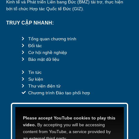
Kinh tế và Phát triển Liên bang Đức (BMZ) tài trợ, thực hiện
bởi tổ chức Hợp tác Quốc tế Đức (GIZ).
TRUY CẬP NHANH:
Tổng quan chương trình
Đối tác
Cơ hội nghề nghiệp
Bảo mật dữ liệu
Tin tức
Sự kiện
Thư viện điện tử
Chương trình Đào tạo phối hợp
Please accept YouTube cookies to play this
video.
By accepting you will be accessing
content from YouTube, a service provided by
an external third party.