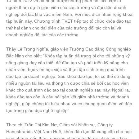
10 năm 2022 và đã nhận được những phản hồi tích cực từ
người tham dự là giáo viên của các trường và đại diện doanh
nghiệp đối tác khu vực miền Nam. Với mục đích nhân rộng khóa
tập huấn này, Chương trình TVET tiếp tục tổ chức khóa đào tạo
thứ hai dành cho đại diện của các trường đối tác còn lại và
doanh nghiệp đối tác của các trường.
Thầy Lê Trọng Nghĩa, giáo viên Trường Cao đẳng Công nghiệp
Bắc Ninh cho biết: “Khóa tập huấn đã trang bị cho tôi những kỹ
năng giảng dạy cần thiết để đào tạo và phát triển kỹ năng cho
nhân viên, học viên học việc và thực tập sinh trong quá trình
đào tạo tại doanh nghiệp. Sau khóa đào tạo, tôi có thể sử dụng
nhiều nguồn tài liệu và thông tin được chia sẻ bởi các học viên
khác cho quá trình đào tạo tại doanh nghiệp sau này. Ngoài ra,
khóa đào tạo còn là cầu nối gắn kết giữa nhà trường và doanh
nghiệp, giúp chúng tôi hiểu nhau và có chung quan điểm về đào
tạo trong giáo dục nghề nghiệp”.
Theo chị Trần Thị Kim Nơ, Giám sát Nhân sự, Công ty
Hanesbrands Việt Nam Huế, khóa đào tạo đã cung cấp cho học
viên những kiến thức, phương pháp mới để xác định mục tiêu