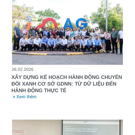
26.02.2026
XÂY DỰNG KẾ HOẠCH HÀNH ĐỘNG CHUYỂN
ĐỔI XANH CƠ SỞ GDNN: TỪ DỮ LIỆU ĐẾN
HÀNH ĐỘNG THỰC TẾ
» Xem thêm