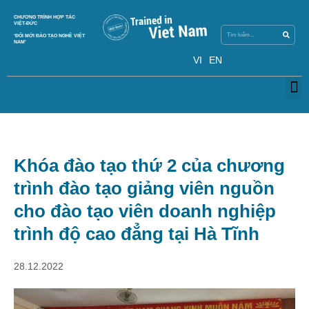
Skip
Search
CHƯƠNG TRÌNH HỢP TÁC
Search
to
VIỆT-ĐỨC
content
‘ĐỔI MỚI ĐÀO TẠO NGHỀ VIỆT
NAM’
VI
EN
M
Khóa đào tạo thứ 2 của chương
trình đào tạo giảng viên nguồn
cho đào tạo viên doanh nghiệp
trình độ cao đẳng tại Hà Tĩnh
28.12.2022