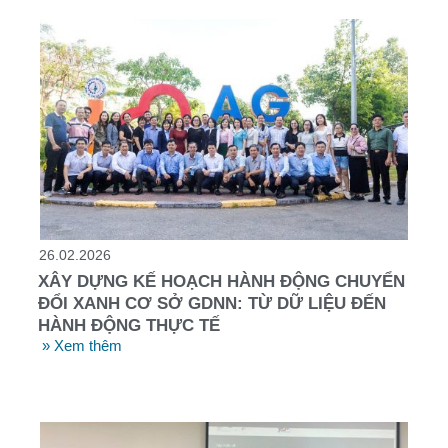
26.02.2026
XÂY DỰNG KẾ HOẠCH HÀNH ĐỘNG CHUYỂN
ĐỔI XANH CƠ SỞ GDNN: TỪ DỮ LIỆU ĐẾN
HÀNH ĐỘNG THỰC TẾ
» Xem thêm