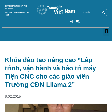
Search
CHƯƠNG TRÌNH HỢP TÁC
Search
VIỆT-ĐỨC
‘ĐỔI MỚI ĐÀO TẠO NGHỀ VIỆT
NAM’
VI
EN
M
Khóa đào tạo nâng cao ”Lập
trình, vận hành và bảo trì máy
Tiện CNC cho các giáo viên
Trường CĐN Lilama 2”
8.02.2015