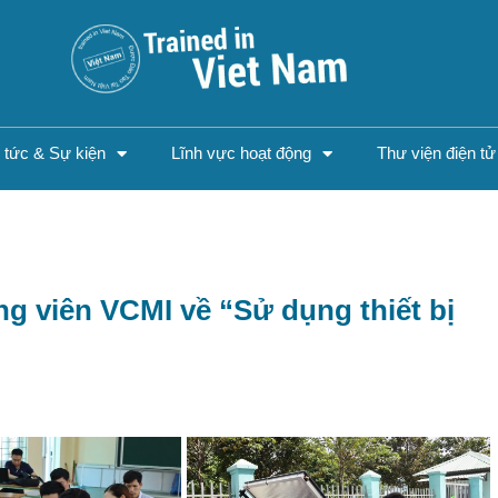
n tức & Sự kiện
Lĩnh vực hoạt động
Thư viện điện tử
g viên VCMI về “Sử dụng thiết bị