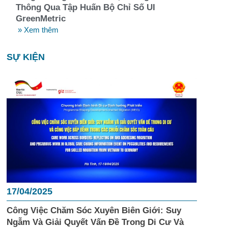
Thông Qua Tập Huấn Bộ Chỉ Số UI
GreenMetric
» Xem thêm
SỰ KIỆN
17/04/2025
Công Việc Chăm Sóc Xuyên Biên Giới: Suy
Ngẫm Và Giải Quyết Vấn Đề Trong Di Cư Và