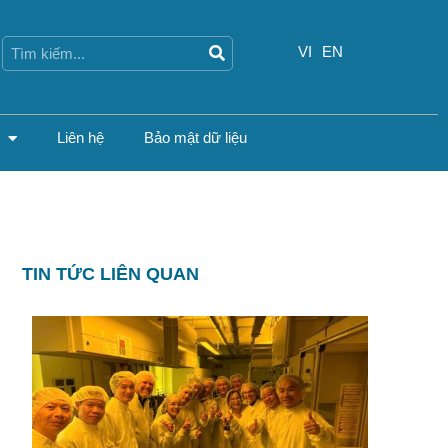
Search
Search
VI
EN
Liên hệ
Bảo mật dữ liệu
TIN TỨC LIÊN QUAN