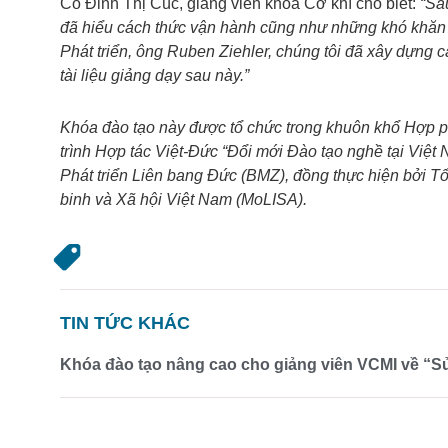
Cô Đinh Thị Cúc, giảng viên khoa Cơ khí cho biết:
“Sa
đã hiểu cách thức vận hành cũng như những khó khăn k
Phát triển, ông Ruben Ziehler, chúng tôi đã xây dựng 
tài liệu giảng dạy sau này.”
Khóa đào tạo này được tổ chức trong khuôn khổ Hợp 
trình Hợp tác Việt-Đức “Đổi mới Đào tạo nghề tại Việt 
Phát triển Liên bang Đức (BMZ), đồng thực hiện bởi T
binh và Xã hội Việt Nam (MoLISA).
TIN TỨC KHÁC
Khóa đào tạo nâng cao cho giảng viên VCMI về “Sử