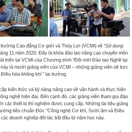
Nex
trường Cao đẳng Cơ giới và Thủy Lợi (VCMI) về “
Sử dụng
háng 11 năm 2020. Đây là khóa đào tạo nâng cao chuyên môn
t triển tại VCMI của Chương trình “Đổi mới Đào tạo Nghề tại
 này là mười giảng viên của VCMI – những giảng viên sẽ trực
Điều hòa không khí ” tại trường.
cấp kiến thức và kỹ năng nâng cao về vận hành và thực hiện
 công nghệ hiện đại. Bên cạnh đó, các giảng viên tham gia đào
với các thiết bị thí nghiệm được cung cấp. Những tài liệu giảng
hướng tiêu chuẩn Đức “Công nghệ Cơ khí, Sười ấm và Điều
 các doanh nghiệp đối tác bắt đầu từ năm học này.