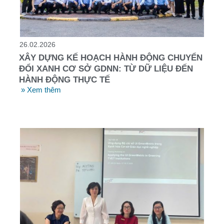
26.02.2026
XÂY DỰNG KẾ HOẠCH HÀNH ĐỘNG CHUYỂN
ĐỔI XANH CƠ SỞ GDNN: TỪ DỮ LIỆU ĐẾN
HÀNH ĐỘNG THỰC TẾ
» Xem thêm