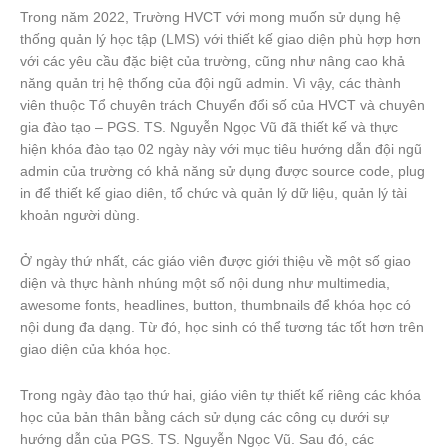
Trong năm 2022, Trường HVCT với mong muốn sử dụng hệ
thống quản lý học tập (LMS) với thiết kế giao diện phù hợp hơn
với các yêu cầu đặc biệt của trường, cũng như nâng cao khả
năng quản trị hệ thống của đội ngũ admin. Vì vậy, các thành
viên thuộc Tổ chuyên trách Chuyển đổi số của HVCT và chuyên
gia đào tạo – PGS. TS. Nguyễn Ngọc Vũ đã thiết kế và thực
hiện khóa đào tạo 02 ngày này với mục tiêu hướng dẫn đội ngũ
admin của trường có khả năng sử dụng được source code, plug
in để thiết kế giao diên, tổ chức và quản lý dữ liệu, quản lý tài
khoản người dùng.
Ở ngày thứ nhất, các giáo viên được giới thiệu về một số giao
diện và thực hành nhúng một số nội dung như multimedia,
awesome fonts, headlines, button, thumbnails để khóa học có
nội dung đa dạng. Từ đó, học sinh có thể tương tác tốt hơn trên
giao diện của khóa học.
Trong ngày đào tạo thứ hai, giáo viên tự thiết kế riêng các khóa
học của bản thân bằng cách sử dụng các công cụ dưới sự
hướng dẫn của PGS. TS. Nguyễn Ngọc Vũ. Sau đó, các