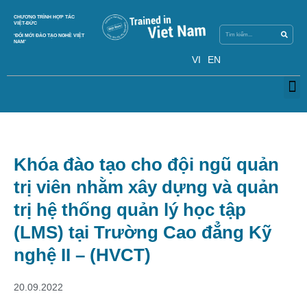
Skip
Search
CHƯƠNG TRÌNH HỢP TÁC
Search
to
VIỆT-ĐỨC
content
‘ĐỔI MỚI ĐÀO TẠO NGHỀ VIỆT
NAM’
VI
EN
M
Khóa đào tạo cho đội ngũ quản
trị viên nhằm xây dựng và quản
trị hệ thống quản lý học tập
(LMS) tại Trường Cao đẳng Kỹ
nghệ II – (HVCT)
20.09.2022