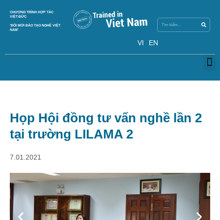
Search
CHƯƠNG TRÌNH HỢP TÁC
Search
VIỆT-ĐỨC
‘ĐỔI MỚI ĐÀO TẠO NGHỀ VIỆT
NAM’
VI
EN
M
Họp Hội đồng tư vấn nghề lần 2
tại trường LILAMA 2
7.01.2021
Previous
Next