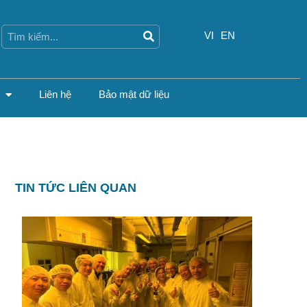
Search
Search
VI
EN
Liên hệ
Bảo mật dữ liệu
TIN TỨC LIÊN QUAN