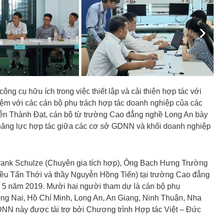
Nex
ông cụ hữu ích trong việc thiết lập và cải thiện hợp tác với
iệm với các cán bộ phụ trách hợp tác doanh nghiệp của các
ễn Thành Đạt, cán bộ từ trường Cao đẳng nghề Long An bày
o năng lực hợp tác giữa các cơ sở GDNN và khối doanh nghiệp
Frank Schulze (Chuyên gia tích hợp), Ông Bạch Hưng Trường
Kiều Tấn Thới và thầy Nguyễn Hồng Tiến) tại trường Cao đẳng
 5 năm 2019. Mười hai người tham dự là cán bộ phụ
ng Nai, Hồ Chí Minh, Long An, An Giang, Ninh Thuận, Nha
NN này được tài trợ bởi Chương trình Hợp tác Việt – Đức