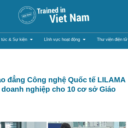
n tức & Sự kiện
Lĩnh vực hoạt động
Thư viện điện tử
Cao đẳng Công nghệ Quốc tế LILAMA
c doanh nghiệp cho 10 cơ sở Giáo