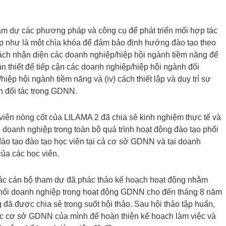
am dự các phương pháp và công cụ để phát triển mối hợp tác
 như là một chìa khóa để đảm bảo định hướng đào tạo theo
ch nhận diện các doanh nghiệp/hiệp hội ngành tiềm năng để
u cần thiết để tiếp cận các doanh nghiệp/hiệp hội ngành đối
/hiệp hội ngành tiềm năng và (iv) cách thiết lập và duy trì sự
h đối tác trong GDNN.
 viên nòng cốt của LILAMA 2 đã chia sẻ kinh nghiệm thực tế và
i doanh nghiệp trong toàn bộ quá trình hoạt động đào tạo phối
 đào tạo đào tạo học viên tại cả cơ sở GDNN và tại doanh
ủa các học viên.
ác cán bộ tham dự đã phác thảo kế hoạch hoạt động nhằm
hối doanh nghiệp trong hoạt động GDNN cho đến tháng 8 năm
đã được chia sẻ trong suốt hội thảo. Sau hội thảo tập huấn,
ác cơ sở GDNN của mình để hoàn thiện kế hoạch làm việc và