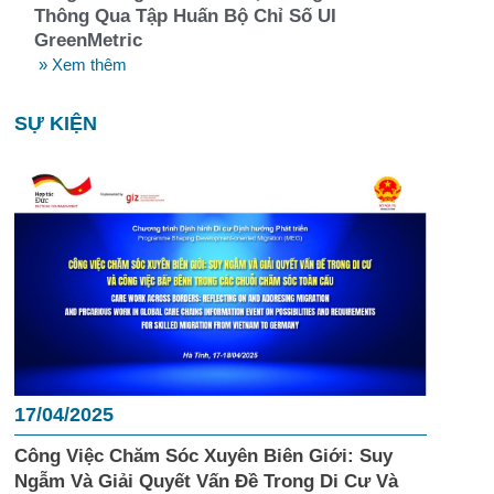
Thông Qua Tập Huấn Bộ Chỉ Số UI
GreenMetric
» Xem thêm
SỰ KIỆN
17/04/2025
Công Việc Chăm Sóc Xuyên Biên Giới: Suy
Ngẫm Và Giải Quyết Vấn Đề Trong Di Cư Và