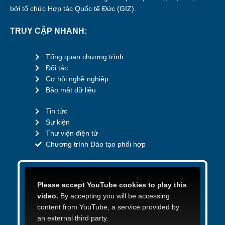
bởi tổ chức Hợp tác Quốc tế Đức (GIZ).
TRUY CẬP NHANH:
Tổng quan chương trình
Đối tác
Cơ hội nghề nghiệp
Bảo mật dữ liệu
Tin tức
Sự kiện
Thư viện điện tử
Chương trình Đào tạo phối hợp
Please accept YouTube cookies to play this
video.
By accepting you will be accessing
content from YouTube, a service provided by
an external third party.