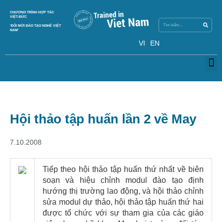
Search
CHƯƠNG TRÌNH HỢP TÁC
Search
VIỆT-ĐỨC
‘ĐỔI MỚI ĐÀO TẠO NGHỀ VIỆT
NAM’
VI
EN
M
Hội thảo tập huấn lần 2 về May
7.10.2008
Tiếp theo hội thảo tập huấn thứ nhất về biên
soạn và hiệu chỉnh modul đào tạo định
hướng thị trường lao động, và hội thảo chỉnh
sửa modul dự thảo, hội thảo tập huấn thứ hai
được tổ chức với sự tham gia của các giáo