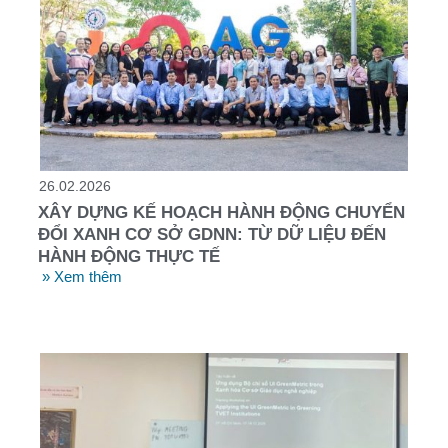
26.02.2026
XÂY DỰNG KẾ HOẠCH HÀNH ĐỘNG CHUYỂN
ĐỔI XANH CƠ SỞ GDNN: TỪ DỮ LIỆU ĐẾN
HÀNH ĐỘNG THỰC TẾ
» Xem thêm