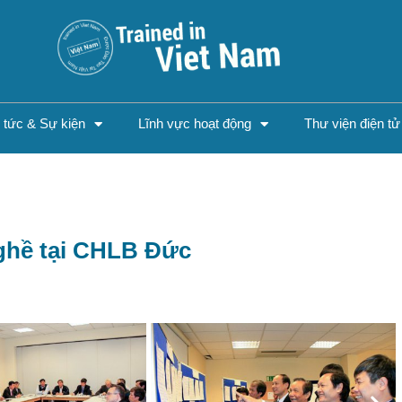
n tức & Sự kiện
Lĩnh vực hoạt động
Thư viện điện tử
ghề tại CHLB Đức