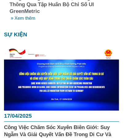
Thông Qua Tập Huấn Bộ Chỉ Số UI
GreenMetric
» Xem thêm
SỰ KIỆN
17/04/2025
Công Việc Chăm Sóc Xuyên Biên Giới: Suy
Ngẫm Và Giải Quyết Vấn Đề Trong Di Cư Và