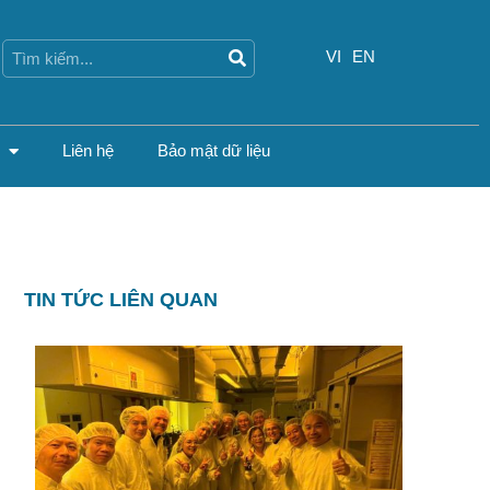
Search
Search
VI
EN
Liên hệ
Bảo mật dữ liệu
TIN TỨC LIÊN QUAN