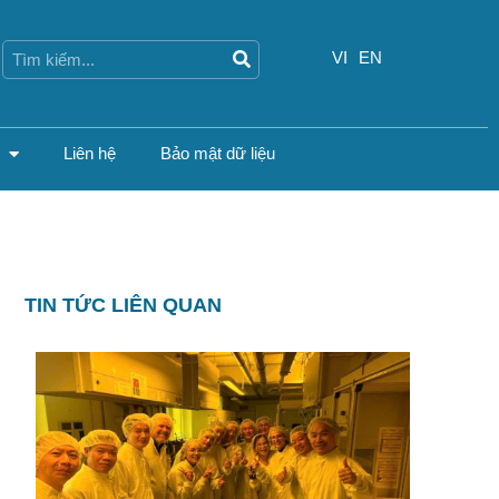
Search
Search
VI
EN
Liên hệ
Bảo mật dữ liệu
TIN TỨC LIÊN QUAN