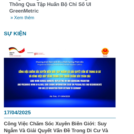
Thông Qua Tập Huấn Bộ Chỉ Số UI
GreenMetric
» Xem thêm
SỰ KIỆN
17/04/2025
Công Việc Chăm Sóc Xuyên Biên Giới: Suy
Ngẫm Và Giải Quyết Vấn Đề Trong Di Cư Và