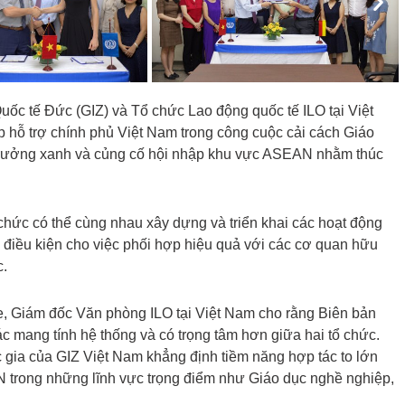
Nex
ốc tế Đức (GIZ) và Tổ chức Lao động quốc tế ILO tại Việt
p hỗ trợ chính phủ Việt Nam trong công cuộc cải cách Giáo
 trưởng xanh và củng cố hội nhập khu vực ASEAN nhằm thúc
chức có thể cùng nhau xây dựng và triển khai các hoạt động
o điều kiện cho việc phối hợp hiệu quả với các cơ quan hữu
c.
ee, Giám đốc Văn phòng ILO tại Việt Nam cho rằng Biên bản
 mang tính hệ thống và có trọng tâm hơn giữa hai tổ chức.
gia của GIZ Việt Nam khẳng định tiềm năng hợp tác to lớn
 trong những lĩnh vực trọng điểm như Giáo dục nghề nghiệp,