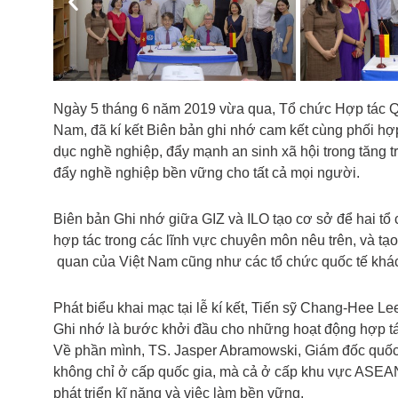
Previous
Ngày 5 tháng 6 năm 2019 vừa qua, Tổ chức Hợp tác Qu
Nam, đã kí kết Biên bản ghi nhớ cam kết cùng phối hợ
dục nghề nghiệp, đẩy mạnh an sinh xã hội trong tăng
đẩy nghề nghiệp bền vững cho tất cả mọi người.
Biên bản Ghi nhớ giữa GIZ và ILO tạo cơ sở để hai tổ 
hợp tác trong các lĩnh vực chuyên môn nêu trên, và tạ
quan của Việt Nam cũng như các tổ chức quốc tế khá
Phát biểu khai mạc tại lễ kí kết, Tiến sỹ Chang-Hee L
Ghi nhớ là bước khởi đầu cho những hoạt động hợp tác
Về phần mình, TS. Jasper Abramowski, Giám đốc quốc 
không chỉ ở cấp quốc gia, mà cả ở cấp khu vực ASEAN
phát triển kĩ năng và việc làm bền vững.