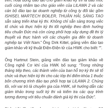
trên, hoạt động đào tạo cho giám khảo kỳ thi là dấu mốc
cuối cùng nhằm tạo cho giáo viên của LILAMA 2 và các
cán bộ đào tạo tại doanh nghiệp từ công ty đối tác gồm
ISHISEI, MARTECH BOILER, THUẬN HẢI, SÁNG TẠO
sẵn sàng triển khai kỳ thi. Không chỉ sẵn sàng trong việc
tổ chức và thực hiện kỳ thi tốt nghiệp theo định hướng
tiêu chuẩn Đức mà còn cùng phối hợp xây dựng đề thi lý
thuyết và thực hành với các chuyên gia đến từ doanh
nghiệp tại Việt Nam.
” Ông Dirk Kittel, giảng viên đào tạo
giám khảo về kỹ thuật Điện-Điện tử của HWK cho biết: “”.
Ông Hartmut Stein, giảng viên đào tạo giám khảo về
Công nghệ Cơ khí của HWK bổ sung:
“Trong những
tháng tiếp theo, các thành viên của ban hỗ trợ kỳ thi sẽ tổ
chức và thực hiện kỳ thi cho các lớp thí điểm khóa 1 thuộc
bốn chương trình đào tạo phối hợp tại LILAMA 2. Chúng
tôi, với vai trò là chuyên gia của HWK, sẽ hướng dẫn các
giám khảo trong suốt kỳ thi và kiểm tra các quy trình
tương đương với tiêu chuẩn đánh giá kỳ thi của Đức”.