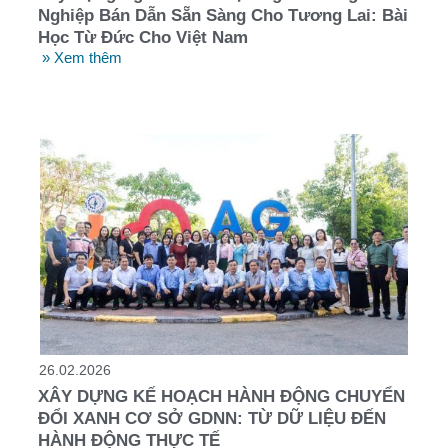
Nghiệp Bán Dẫn Sẵn Sàng Cho Tương Lai: Bài
Học Từ Đức Cho Việt Nam
» Xem thêm
26.02.2026
XÂY DỰNG KẾ HOẠCH HÀNH ĐỘNG CHUYỂN
ĐỔI XANH CƠ SỞ GDNN: TỪ DỮ LIỆU ĐẾN
HÀNH ĐỘNG THỰC TẾ