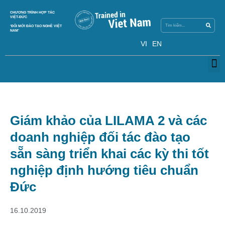
Search
CHƯƠNG TRÌNH HỢP TÁC
Search
VIỆT-ĐỨC
‘ĐỔI MỚI ĐÀO TẠO NGHỀ VIỆT
NAM’
VI
EN
M
Giám khảo của LILAMA 2 và các
doanh nghiệp đối tác đào tạo
sẵn sàng triển khai các kỳ thi tốt
nghiệp định hướng tiêu chuẩn
Đức
16.10.2019