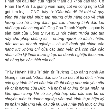
Phản hồi đầu tiên của người tham dự khóa đào tạo, Cô
Phan Thị Anh Tú, giảng viên nòng cốt về công nghệ Cắt
gọt kim loại – CNC, bày tỏ: “
Cấu trúc đề thi mới và quy
trình thi này khá phức tạp nhưng giúp nâng cao về chất
lượng của hệ thống đánh giá các chương trình đào tạo
phối hợp của chúng tôi
”. Ông Chu Thanh Xuyên – quản lý
sản xuất của Công ty ISHISEI nói thêm: “
Khóa đào tạo
này cho phép chúng tôi – những người có trách nhiệm
đào tạo tại doanh nghiệp – có thể đánh giá chính xác
năng lực không chỉ của các sinh viên mà còn của các
nhân viên kỹ thuật thường trực tại doanh nghiệp theo mức
độ năng lực cần thiết của họ
”.
Thầy Huỳnh Hữu Trí đến từ Trường Cao đẳng nghề An
Giang nhận xét: “
Khóa đào tạo là cơ hội rất tốt để tìm hiểu
các quy trình thi và cấu trúc đề thi cũng như các yêu cầu
về chất lượng của Đức. Và nhất là chúng tôi đã nhận ra
tầm quan trọng khi có sự phối hợp của các cán bộ có
chuyên môn từ doanh nghiệp vào quá trình thực hiện kỳ
thi nhằm đáp ứng yêu cầu đề ra. Điều này thôi thúc chúng