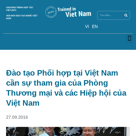
Search
CHƯƠNG TRÌNH HỢP TÁC
Search
VIỆT-ĐỨC
‘ĐỔI MỚI ĐÀO TẠO NGHỀ VIỆT
NAM’
VI
EN
M
Đào tạo Phối hợp tại Việt Nam
cần sự tham gia của Phòng
Thương mại và các Hiệp hội của
Việt Nam
27.09.2016