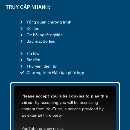
TRUY CẬP NHANH:
Tổng quan chương trình
Đối tác
Cơ hội nghề nghiệp
Bảo mật dữ liệu
Tin tức
Sự kiện
Thư viện điện tử
Chương trình Đào tạo phối hợp
Please accept YouTube cookies to play this
video.
By accepting you will be accessing
content from YouTube, a service provided by
an external third party.
YouTube privacy policy