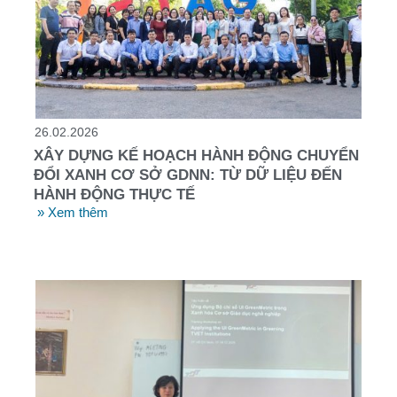
26.02.2026
XÂY DỰNG KẾ HOẠCH HÀNH ĐỘNG CHUYỂN
ĐỔI XANH CƠ SỞ GDNN: TỪ DỮ LIỆU ĐẾN
HÀNH ĐỘNG THỰC TẾ
» Xem thêm