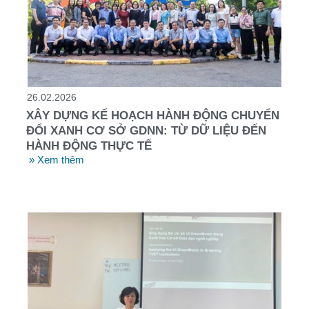
26.02.2026
XÂY DỰNG KẾ HOẠCH HÀNH ĐỘNG CHUYỂN
ĐỔI XANH CƠ SỞ GDNN: TỪ DỮ LIỆU ĐẾN
HÀNH ĐỘNG THỰC TẾ
» Xem thêm