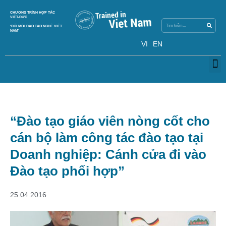
Search
CHƯƠNG TRÌNH HỢP TÁC
Search
VIỆT-ĐỨC
‘ĐỔI MỚI ĐÀO TẠO NGHỀ VIỆT
NAM’
VI
EN
M
“Đào tạo giáo viên nòng cốt cho
cán bộ làm công tác đào tạo tại
Doanh nghiệp: Cánh cửa đi vào
Đào tạo phối hợp”
25.04.2016