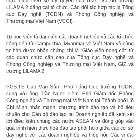
thực hiện theo sự uỷ quyền của BMZ. Và do trường
LILAMA 2 đăng cai tổ chức. Các đối tác hợp tác là Tổng
cục Dạy nghề (TCDN) và Phòng Công nghiệp và
Thương mại Việt Nam (VCCI).
16 học viên là đại diện các doanh nghiệp và các tổ chức
công đến từ Campuchia, Myanmar và Việt Nam vô cùng
tự hào được nhận chứng chỉ là “Giáo viên nòng cốt” từ
các quan chức cấp cao của Tổng cục Dạy nghề và
Phòng Công nghiệp và Thương mại Việt Nam, GIZ và
trường LILAMA 2.
PGS.TS Cao Văn Sâm, Phó Tổng Cục trưởng TCDN,
cùng với ông Trần Ngọc Liêm, Phó Giám đốc Phòng
Công nghiệp và Thương mại Việt Nam tại Thành phố Hồ
Chí Minh nhấn mạnh: chương trình đào tạo và bộ tiêu
chuẩn cho Cán bộ đào tạo tại Doanh nghiệp đã xem xét
tới điều kiện chung các nước ASEAN và đóng góp vào
quá trình hiện thực hoá đào tạo phối hợp giữa các cơ sở
dạy nghề với các doanh nghiệp và hiệp hội. Các vị đại