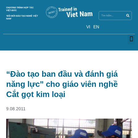
Search
CHƯƠNG TRÌNH HỢP TÁC
Search
VIỆT-ĐỨC
‘ĐỔI MỚI ĐÀO TẠO NGHỀ VIỆT
NAM’
VI
EN
M
“Đào tạo ban đầu và đánh giá
năng lực” cho giáo viên nghề
Cắt gọt kim loại
9.08.2011