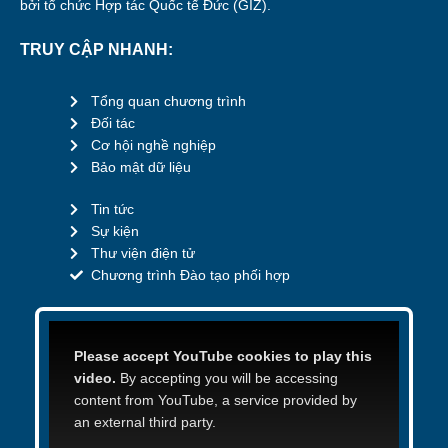
bởi tổ chức Hợp tác Quốc tế Đức (GIZ).
TRUY CẬP NHANH:
Tổng quan chương trình
Đối tác
Cơ hội nghề nghiệp
Bảo mật dữ liệu
Tin tức
Sự kiện
Thư viện điện tử
Chương trình Đào tạo phối hợp
Please accept YouTube cookies to play this
video.
By accepting you will be accessing
content from YouTube, a service provided by
an external third party.