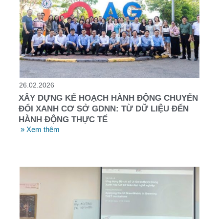
26.02.2026
XÂY DỰNG KẾ HOẠCH HÀNH ĐỘNG CHUYỂN
ĐỔI XANH CƠ SỞ GDNN: TỪ DỮ LIỆU ĐẾN
HÀNH ĐỘNG THỰC TẾ
» Xem thêm