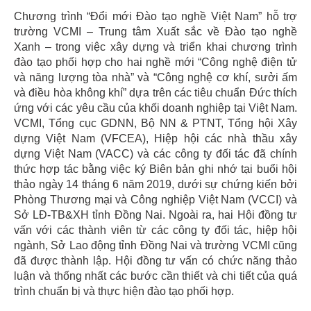
Chương trình “Đổi mới Đào tạo nghề Việt Nam” hỗ trợ
trường VCMI – Trung tâm Xuất sắc về Đào tạo nghề
Xanh – trong việc xây dựng và triển khai chương trình
đào tạo phối hợp cho hai nghề mới “Công nghệ điện tử
và năng lượng tòa nhà” và “Công nghệ cơ khí, sưởi ấm
và điều hòa không khí” dựa trên các tiêu chuẩn Đức thích
ứng với các yêu cầu của khối doanh nghiệp tại Việt Nam.
VCMI, Tổng cục GDNN, Bộ NN & PTNT, Tổng hội Xây
dựng Việt Nam (VFCEA), Hiệp hội các nhà thầu xây
dựng Việt Nam (VACC) và các công ty đối tác đã chính
thức hợp tác bằng việc ký Biên bản ghi nhớ tại buổi hội
thảo ngày 14 tháng 6 năm 2019, dưới sự chứng kiến ​​bởi
Phòng Thương mại và Công nghiệp Việt Nam (VCCI) và
Sở LĐ-TB&XH tỉnh Đồng Nai. Ngoài ra, hai Hội đồng tư
vấn với các thành viên từ các công ty đối tác, hiệp hội
ngành, Sở Lao động tỉnh Đồng Nai và trường VCMI cũng
đã được thành lập. Hội đồng tư vấn có chức năng thảo
luận và thống nhất các bước cần thiết và chi tiết của quá
trình chuẩn bị và thực hiện đào tạo phối hợp.