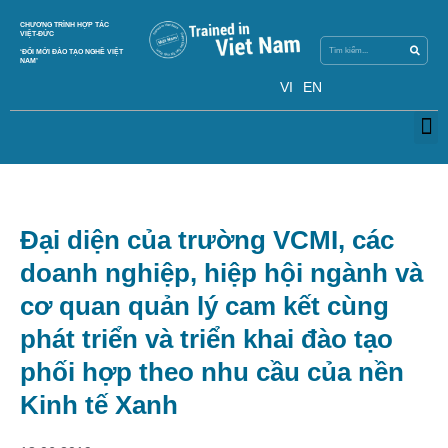
Search
CHƯƠNG TRÌNH HỢP TÁC
Search
VIỆT-ĐỨC
‘ĐỔI MỚI ĐÀO TẠO NGHỀ VIỆT
NAM’
VI
EN
M
Đại diện của trường VCMI, các
doanh nghiệp, hiệp hội ngành và
cơ quan quản lý cam kết cùng
phát triển và triển khai đào tạo
phối hợp theo nhu cầu của nền
Kinh tế Xanh