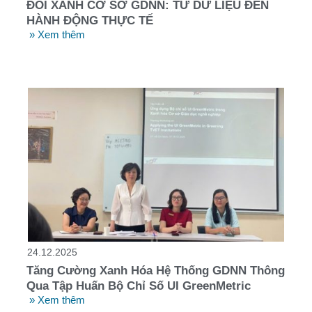
ĐỔI XANH CƠ SỞ GDNN: TỪ DỮ LIỆU ĐẾN
HÀNH ĐỘNG THỰC TẾ
» Xem thêm
24.12.2025
Tăng Cường Xanh Hóa Hệ Thống GDNN Thông
Qua Tập Huấn Bộ Chỉ Số UI GreenMetric
» Xem thêm