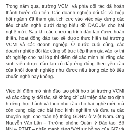
Trong năm qua, trường VCMI và phía đối tác đã hoàn
thành bước đầu tiên. Các doanh nghiệp đối tác và hiệp
hội ngành đã tham gia tích cực vào việc xây dựng các
tiêu chuẩn nghề dưới dạng biểu đồ DACUM cho hai
nghề mới. Sau khi các chương trình đào tạo được hoàn
thiện, hoạt động đào tạo sẽ được thực hiện tại trường
VCMI và các doanh nghiệp. Ở bước cuối cùng, các
doanh nghiệp đối tác cũng sẽ trực tiếp tham gia vào kỳ thi
tốt nghiệp cho hai lớp thí điểm để xác minh lại rằng các
sinh viên được đào tạo có đáp ứng đúng theo yêu cầu
của khối doanh nghiệp như được nêu trong các bộ tiêu
chuẩn nghề hay không.
Việc thí điểm mô hình đào tạo phối hợp tại trường VCMI
và các công ty đối tác, sẽ không chỉ cải thiện đào tạo định
hướng thực hành và theo nhu cầu cho hai nghề mới, mà
còn cung cấp các bài học kinh nghiệm và đưa ra các
khuyến nghị cho toàn hệ thống GDNN ở Việt Nam. Ông
Nguyễn Văn Lân – Trưởng phòng Quản lý Đào tạo, Bộ
NN & PTNT – nhấn mạnh rằng “Với sự hỗ trợ của GIZ và