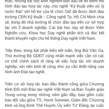
thảo, những bài học kinh nghiệm ban đầu về thí điểm mô
hình đào tạo hợp tác này, cho nghề “Kỹ thuật viên xử lý
nước thải” với hỗ trợ của tổ chức GIZ đã được lãnh đạo
trường CĐN Kỹ thuật – Công nghệ Tp. Hồ Chí Minh chia
sẻ, trong đó nhà trường tổ chức đào tạo trên cơ sở hợp
tác với 5 doanh nghiệp. Các bài học này sẽ được Viện
Nghiên cứu, Khoa học Dạy nghề phân tích và đúc kết
thành khuyến nghị cho hệ thống Dạy nghề Việt Nam.
Tiếp theo, trong bài phát biểu kết luận, ông Bùi Văn Ga,
Thứ trưởng Bộ GDĐT cũng nhấn mạnh việc cần có các
cơ chế chính sách rõ ràng về việc hợp tác với doanh
nghiệp, với nền kinh tế cũng như sự cần thiết nâng cao
hình ảnh Đào tạo nghề.
Trên cơ sở hợp tác ban đầu thành công giữa Chương
trình Đổi mới Đào tạo nghề Việt Nam và Ban Tuyên giáo
Trung ương trong những năm gần đây, bao gồm cuộc
trao đổi sâu giữa TS. Horst Sommer, Giám đốc Chương
trình và ông Đinh Thế Huynh, Ủy viên TƯ Đảng, tại cuộc