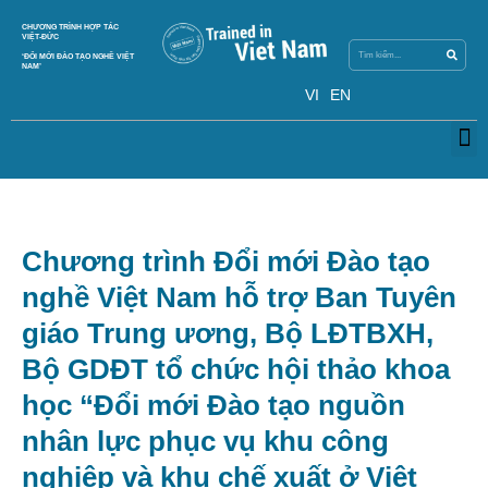
Search
CHƯƠNG TRÌNH HỢP TÁC
Search
VIỆT-ĐỨC
‘ĐỔI MỚI ĐÀO TẠO NGHỀ VIỆT
NAM’
VI
EN
M
Chương trình Đổi mới Đào tạo
nghề Việt Nam hỗ trợ Ban Tuyên
giáo Trung ương, Bộ LĐTBXH,
Bộ GDĐT tổ chức hội thảo khoa
học “Đổi mới Đào tạo nguồn
nhân lực phục vụ khu công
nghiệp và khu chế xuất ở Việt