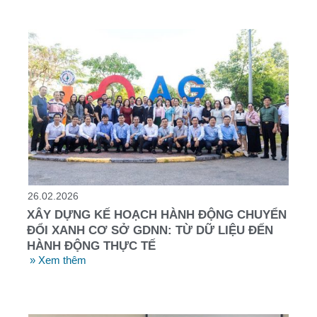
26.02.2026
XÂY DỰNG KẾ HOẠCH HÀNH ĐỘNG CHUYỂN
ĐỔI XANH CƠ SỞ GDNN: TỪ DỮ LIỆU ĐẾN
HÀNH ĐỘNG THỰC TẾ
» Xem thêm